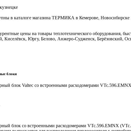
кузнецке
тупны в каталоге магазина ТЕРМИКА в Кемерове, Новосибирске 
урентные цены на товары теплотехнического оборудования, быст
, Киселёвск, Юргу, Белово, Анжеро-Судженск, Берёзовский, Ос
ные блоки
рный блок Valtec со встроенными расходомерами VTc.596.EMN
рный блок со встроенными расходомерами VTc.596.EMNX (VTc
ерами выпускается для распределения теплоносителя к потребите