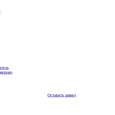
Т
атель
емерово
Оставить заявку