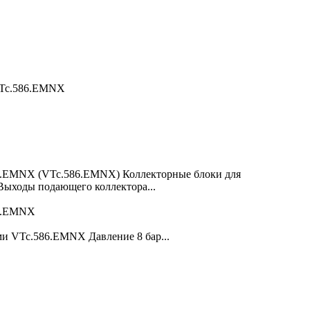
 VTc.586.EMNX
86.EMNX (VTc.586.EMNX) Коллекторные блоки для
 Выходы подающего коллектора...
86.EMNX
и VTc.586.EMNX Давление 8 бар...