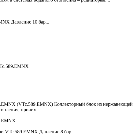
NX Давление 10 бар...
 VTc.589.EMNX
89.EMNX (VTc.589.EMNX) Коллекторный блок из нержавеющей
опления, прочих...
89.EMNX
и VTc.589.EMNX Давление 8 бар...