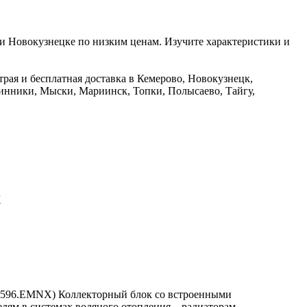
и Новокузнецке по низким ценам. Изучите характеристики и
рая и бесплатная доставка в Кемерово, Новокузнецк,
инники, Мыски, Мариинск, Топки, Полысаево, Тайгу,
X
.596.EMNX) Коллекторный блок со встроенными
лям в системах водяного отопления – радиаторам,...