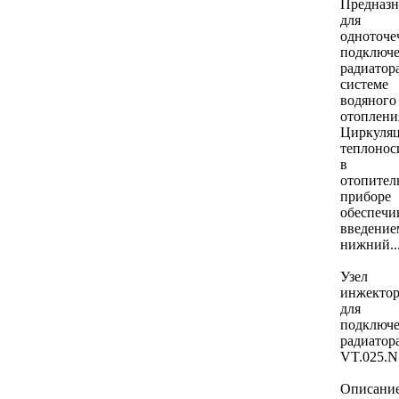
Предназн
для
одноточе
подключ
радиатор
системе
водяного
отоплени
Циркуля
теплонос
в
отопител
приборе
обеспечи
введение
нижний..
Узел
инжекто
для
подключ
радиатор
VT.025.N
Описание