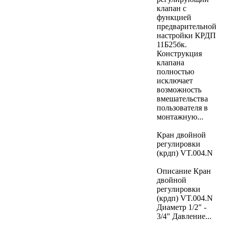
клапан с
функцией
предварительной
настройки КРДП
11Б25бк.
Конструкция
клапана
полностью
исключает
возможность
вмешательства
пользователя в
монтажную...
Кран двойной
регулировки
(крдп) VT.004.N
Описание Кран
двойной
регулировки
(крдп) VT.004.N
Диаметр 1/2" -
3/4" Давление...