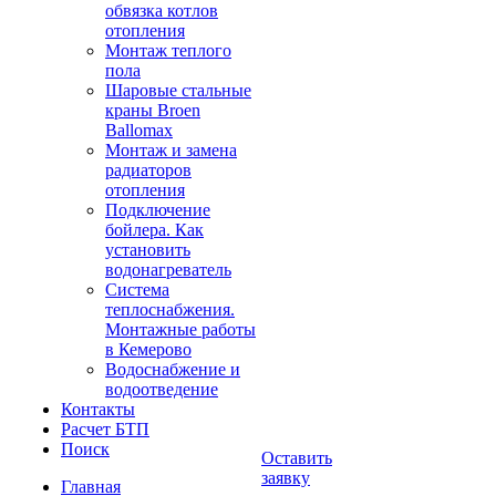
обвязка котлов
отопления
Монтаж теплого
пола
Шаровые стальные
краны Broen
Ballomax
Монтаж и замена
радиаторов
отопления
Подключение
бойлера. Как
установить
водонагреватель
Система
теплоснабжения.
Монтажные работы
в Кемерово
Водоснабжение и
водоотведение
Контакты
Расчет БТП
Поиск
Оставить
заявку
Главная