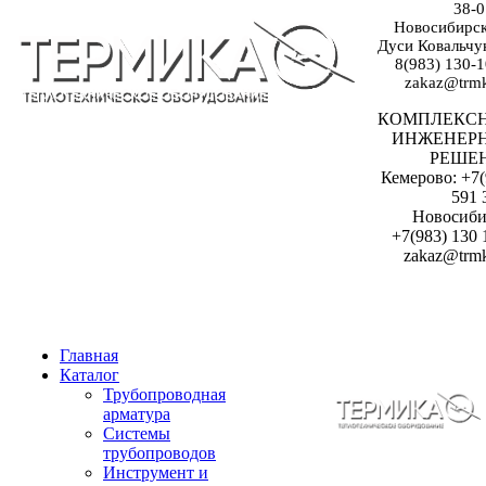
38-0
Новосибирск:
Дуси Ковальчук
8(983) 130-1
zakaz@trmk
КОМПЛЕКС
ИНЖЕНЕР
РЕШЕ
Кемерово: +7(
591 
Новосиби
+7(983) 130 
zakaz@trmk
Главная
Каталог
Трубопроводная
арматура
Системы
трубопроводов
Инструмент и