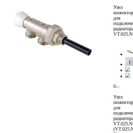
Узел
инжекто
для
подключ
радиатор
VT.025.N
0.–
Узел
инжекто
для
подключ
радиатор
VT.025.N
(VT.025.