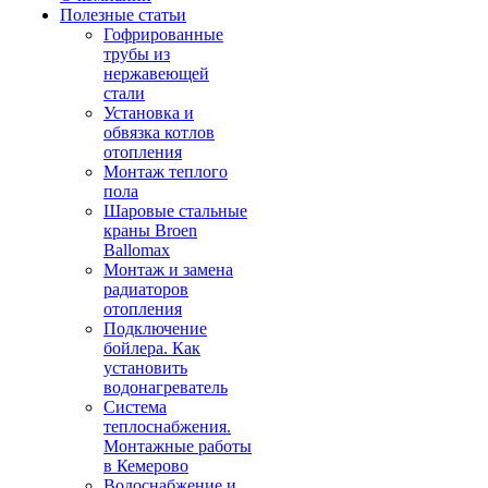
Полезные статьи
Гофрированные
трубы из
нержавеющей
стали
Установка и
обвязка котлов
отопления
Монтаж теплого
пола
Шаровые стальные
краны Broen
Ballomax
Монтаж и замена
радиаторов
отопления
Подключение
бойлера. Как
установить
водонагреватель
Система
теплоснабжения.
Монтажные работы
в Кемерово
Водоснабжение и