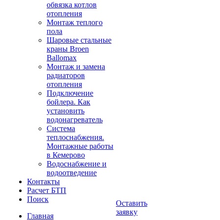
обвязка котлов
отопления
Монтаж теплого
пола
Шаровые стальные
краны Broen
Ballomax
Монтаж и замена
радиаторов
отопления
Подключение
бойлера. Как
установить
водонагреватель
Система
теплоснабжения.
Монтажные работы
в Кемерово
Водоснабжение и
водоотведение
Контакты
Расчет БТП
Поиск
Оставить
заявку
Главная