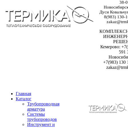
38-0
Новосибирск:
Дуси Ковальчук
8(983) 130-1
zakaz@trmk
КОМПЛЕКС
ИНЖЕНЕР
РЕШЕ
Кемерово: +7(
591 
Новосиби
+7(983) 130 
zakaz@trmk
Главная
Каталог
Трубопроводная
арматура
Системы
трубопроводов
Инструмент и