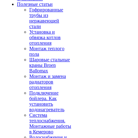
Полезные статьи
Гофрированные
трубы из
нержавеющей
стали
Установка и
обвязка котлов
отопления
Монтаж теплого
пола
Шаровые стальные
краны Broen
Ballomax
Монтаж и замена
радиаторов
отопления
Подключение
бойлера. Как
установить
водонагреватель
Система
теплоснабжения.
Монтажные работы
в Кемерово
Водоснабжение и