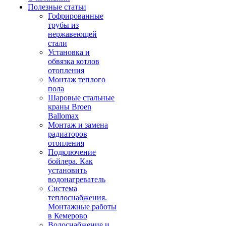
Полезные статьи
Гофрированные
трубы из
нержавеющей
стали
Установка и
обвязка котлов
отопления
Монтаж теплого
пола
Шаровые стальные
краны Broen
Ballomax
Монтаж и замена
радиаторов
отопления
Подключение
бойлера. Как
установить
водонагреватель
Система
теплоснабжения.
Монтажные работы
в Кемерово
Водоснабжение и