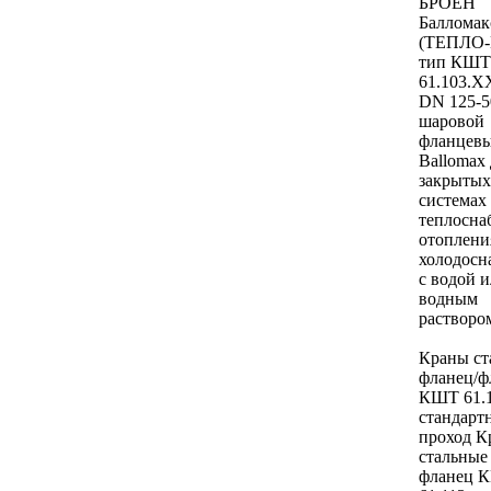
БРОЕН
Балломак
(ТЕПЛО
тип КШТ
61.103.
DN 125-5
шаровой
фланцевы
Ballomax 
закрытых
системах
теплосна
отоплени
холодосн
с водой 
водным
раствором
Краны ст
фланец/ф
КШТ 61.
стандарт
проход К
стальные
фланец 