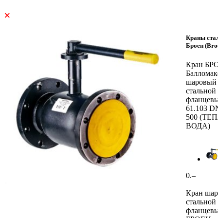
×
Краны ста
Броен (Bro
Кран БР
Балломак
шаровый
стальной
фланцев
61.103 D
500 (ТЕ
ВОДА)
0.–
Кран ша
стальной
фланцев