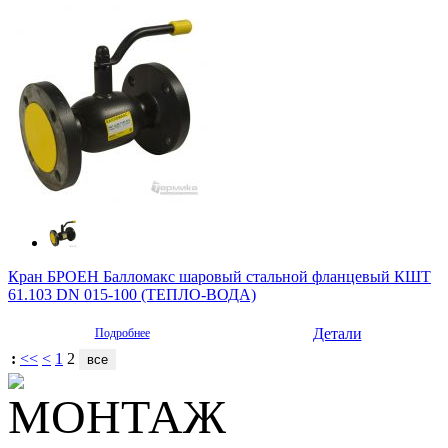
Кран БРОЕН Балломакс шаровый стальной фланцевый КШТ
61.103 DN 015-100 (ТЕПЛО-ВОДА)
Детали
Подробнее
:
<<
<
1
2
МОНТАЖ