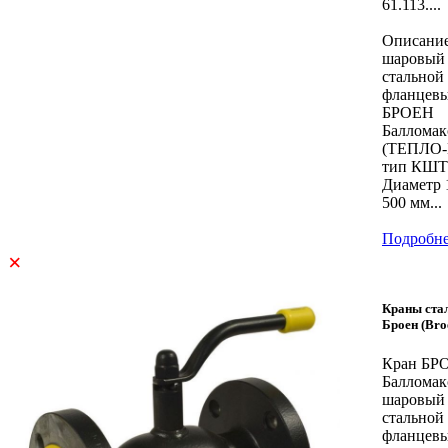
61.113....
Описани
шаровый
стальной
фланцев
БРОЕН
Балломак
(ТЕПЛО
тип КШТ
Диаметр 
500 мм...
Подробн
×
Краны ста
Броен (Bro
Кран БР
Балломак
шаровый
стальной
фланцев