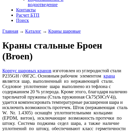
водоотведение
Контакты
Расчет БТП
Поиск
Главная
→
Каталог
→
Краны шаровые
Краны стальные Броен
(Broen)
Корпус шаровых кранов
изготовлен из углеродистой стали
P235GH / 09Г2С. Основным рабочим элементом
крана
является шар, выполненный из нержавеющей стали.
Седловое уплотнение шара выполнено из тефлона с
содержанием 20 % углерода. Кроме этого, благодаря наличию
тарельчатой пружины (Сталь пружинная Ck75(50CrV4)),
удается компенсировать температурные расширения шара и
исключить возможность протечек. Шток (нержавеющая сталь
W. Nr. 1.4305) оснащён уплотнительными кольцами
(EPDM, витон), исключающие возможность протечки по
штоку. Система поджима седел шара, а также наличие
уплотнений по штоку, обеспечивают класс герметичности