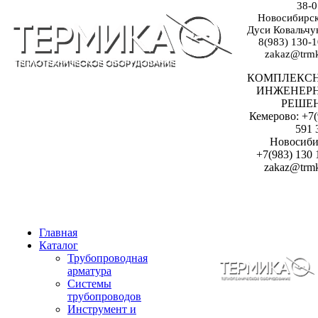
38-0
Новосибирск:
Дуси Ковальчук
8(983) 130-1
zakaz@trmk
КОМПЛЕКС
ИНЖЕНЕР
РЕШЕ
Кемерово: +7(
591 
Новосиби
+7(983) 130 
zakaz@trmk
Главная
Каталог
Трубопроводная
арматура
Системы
трубопроводов
Инструмент и