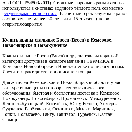
А (ГОСТ Р54808-2011). Стальные шаровые краны активно
используются в системах водяного тёплого пола совместно
регуляторами тёплого пола
. Расчетный срок службы кранов
составляет не менее 30 лет или 15 тысяч циклов
открытия-закрытия.
Купить краны стальные Броен (Broen) в Кемерове,
Новосибирске и Новокузнецке
Краны стальные Броен (Broen) и другие товары в данной
категории доступны в каталоге магазина ТЕРМИКА в
Кемерове, Новосибирске и Новокузнецке по низким ценам.
Изучите характеристики и описание товара.
Для жителей Кемеровской и Новосибирской области у нас
конкурентные цены на товары теплотехнического
оборудования, быстрая и бесплатная доставка в Кемерово,
Новокузнецк, Новосибирск, Прокопьевск, Междуреченск,
Ленинск-Кузнецкий, Киселёвск, Юргу, Белово, Анжеро-
Судженск, Берёзовский, Осинники, Мыски, Мариинск,
Топки, Полысаево, Тайгу, Таштагол, Гурьевск, Калтан,
Салаир.