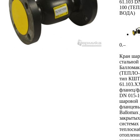
61.103 D
100 (ТЕ
ВОДА)
0.–
Кран ша
стально
Балломак
(ТЕПЛО
тип КШТ
61.103.Х
фланец/ф
DN 015-1
шаровой
фланцевы
Ballomax 
закрытых
системах
теплосна
отоплени