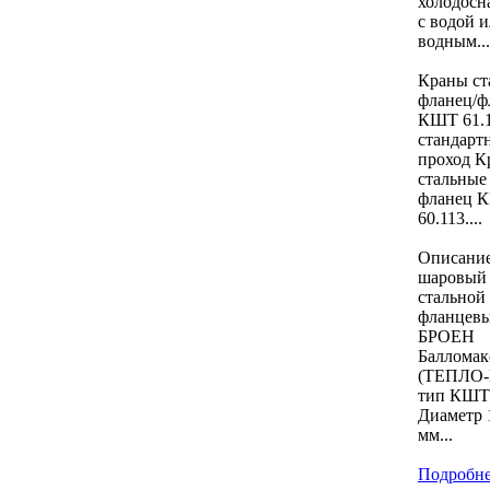
холодосн
с водой 
водным...
Краны ст
фланец/ф
КШТ 61.1
стандарт
проход К
стальные
фланец 
60.113....
Описани
шаровый
стальной
фланцев
БРОЕН
Балломак
(ТЕПЛО
тип КШТ
Диаметр 1
мм...
Подробн