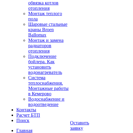
обвязка котлов
отопления
Монтаж теплого
пола
Шаровые стальные
краны Broen
Ballomax
Монтаж и замена
радиаторов
отопления
Подключение
бойлера. Как
установить
водонагреватель
Система
теплоснабжения.
Монтажные работы
в Кемерово
Водоснабжение и
водоотведение
Контакты
Расчет БТП
Поиск
Оставить
заявку
Главная