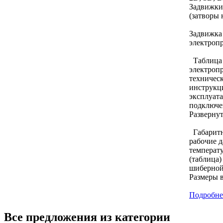
Задвижки
(затворы 
Задвижка
электроп
Таблица 
электропр
техничес
инструкц
эксплуат
подключен
Развернуть
Габаритн
рабочие д
температу
(таблица)
шиберно
Размеры в
Подробне
Все предложения из категории