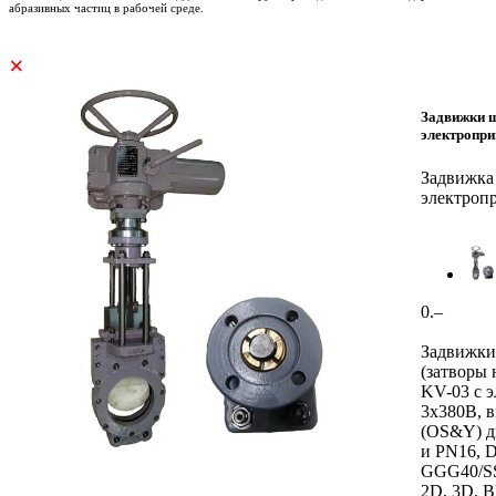
абразивных частиц в рабочей среде.
×
Задвижки ш
электропр
Задвижка
электроп
0.–
Задвижки
(затворы
KV-03 с 
3x380В, 
(OS&Y) д
и PN16, 
GGG40/SS
2D, 3D, 