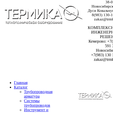
38-0
Новосибирск:
Дуси Ковальчук
8(983) 130-1
zakaz@trmk
КОМПЛЕКС
ИНЖЕНЕР
РЕШЕ
Кемерово: +7(
591 
Новосиби
+7(983) 130 
zakaz@trmk
Главная
Каталог
Трубопроводная
арматура
Системы
трубопроводов
Инструмент и