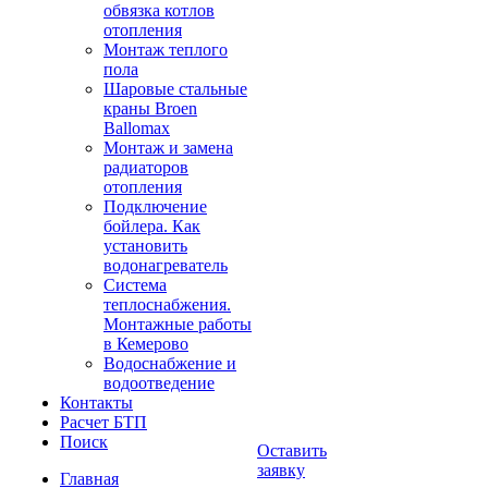
обвязка котлов
отопления
Монтаж теплого
пола
Шаровые стальные
краны Broen
Ballomax
Монтаж и замена
радиаторов
отопления
Подключение
бойлера. Как
установить
водонагреватель
Система
теплоснабжения.
Монтажные работы
в Кемерово
Водоснабжение и
водоотведение
Контакты
Расчет БТП
Поиск
Оставить
заявку
Главная