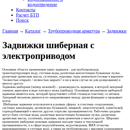
водоотведение
Контакты
Расчет БТП
Поиск
Главная
→
Каталог
→
Трубопроводная арматура
→
Задвижки
Задвижки шиберная с
электроприводом
Основные области применения таких задвижек - для трубопроводов,
транспортирующих воду, сточные воды, различные консистенции бумажных пульп,
различные древесные массы, суспензии, порошки, пыль цементную (только в варианте
"полностью открыто / полностью закрыто" и ни в коем случае не для дозирования) и
многое другое
Задвижка шиберная (затвор ножевой) – разновидность задвижек, в которой запорный
элемент, выполнен в виде плоского ножа (шибера). Основным механизмом шиберной
задвижки является нож, который представляет собой стальную пластину со штоком.
Запорный механизм движется по направляющим между двумя фланцами и прерывает
поток.
Шиберные задвижки используются в разных сферах: в очистных сооружениях,
системах канализации, целлюлозно-бумажной, пищевой, энергетической, химической,
горнодобывающей и многих других отраслях промышленности. Рабочими средами
могут быть сточные воды, различные консистенции бумажных пульп, различные
древесные массы, суспензии, порошки, пыль цементная и многое другое. Широкое
применение шиберные ножевые задвижки находят также в текстильной
промышленности, и в сфере водоснабжения, водоотведения, ЖКХ (очистка
канализационных и сточных вод), а также на трубопроводах с высоким содержанием