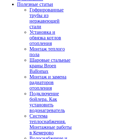
Полезные статьи
Гофрированные
трубы из
нержавеющей
стали
Установка и
обвязка котлов
отопления
Монтаж теплого
пола
Шаровые стальные
краны Broen
Ballomax
Монтаж и замена
радиаторов
отопления
Подключение
бойлера. Как
установить
водонагреватель
Система
теплоснабжения.
Монтажные работы
в Кемерово
Водоснабжение и