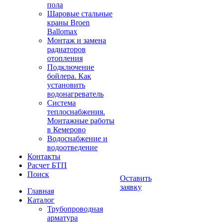
пола
Шаровые стальные
краны Broen
Ballomax
Монтаж и замена
радиаторов
отопления
Подключение
бойлера. Как
установить
водонагреватель
Система
теплоснабжения.
Монтажные работы
в Кемерово
Водоснабжение и
водоотведение
Контакты
Расчет БТП
Поиск
Оставить
заявку
Главная
Каталог
Трубопроводная
арматура