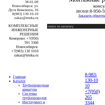
38-01-09
к
онсу
Новосибирск: ул.
Дуси Ковальчук, 16
8-950-5
ЗВОНИ
8(983) 130-10-10
Заказать обратн
zakaz@trmka.ru
КОМПЛЕКСНЫЕ
ИНЖЕНЕРНЫЕ
РЕШЕНИЯ
Кемерово: +7(950)
591 3366
Новосибирск:
+7(983) 130 1010
zakaz@trmka.ru
8-983-
Главная
130-10
Каталог
10
Трубопроводная
арматура
+7(950)
Системы
265
трубопроводов
3344
Инструмент и