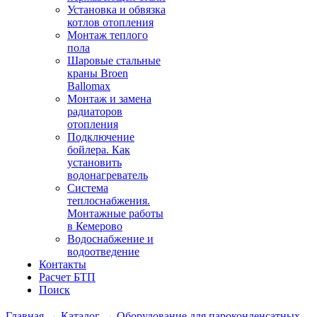
Установка и обвязка
котлов отопления
Монтаж теплого
пола
Шаровые стальные
краны Broen
Ballomax
Монтаж и замена
радиаторов
отопления
Подключение
бойлера. Как
установить
водонагреватель
Система
теплоснабжения.
Монтажные работы
в Кемерово
Водоснабжение и
водоотведение
Контакты
Расчет БТП
Поиск
Главная
→
Каталог
→
Оборудование для пароконденсатных