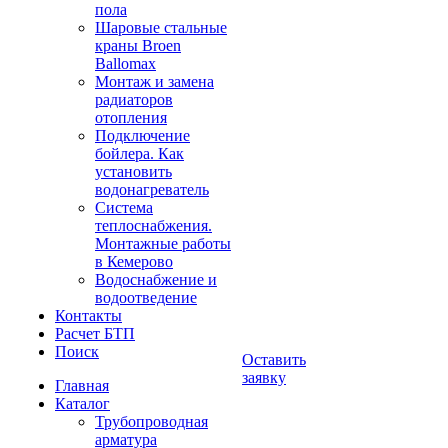
пола
Шаровые стальные
краны Broen
Ballomax
Монтаж и замена
радиаторов
отопления
Подключение
бойлера. Как
установить
водонагреватель
Система
теплоснабжения.
Монтажные работы
в Кемерово
Водоснабжение и
водоотведение
Контакты
Расчет БТП
Поиск
Оставить
заявку
Главная
Каталог
Трубопроводная
арматура