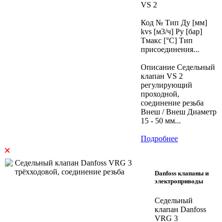
VS 2
Код № Тип Ду [мм]
kvs [м3/ч] Ру [бар]
Тмакс [°C] Тип
присоединения...
Описание Седельный
клапан VS 2
регулирующий
проходной,
соединение резьба
Внеш / Внеш Диаметр
15 - 50 мм...
Подробнее
×
Danfoss клапаны и
электроприводы
Седельный
клапан Danfoss
VRG 3