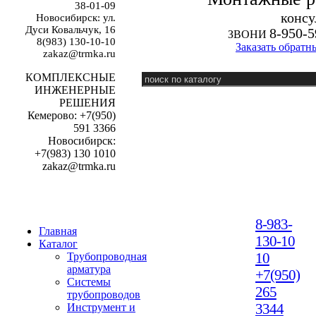
38-01-09
к
онсу
Новосибирск: ул.
Дуси Ковальчук, 16
8-950-5
ЗВОНИ
8(983) 130-10-10
Заказать обратн
zakaz@trmka.ru
КОМПЛЕКСНЫЕ
ИНЖЕНЕРНЫЕ
РЕШЕНИЯ
Кемерово: +7(950)
591 3366
Новосибирск:
+7(983) 130 1010
zakaz@trmka.ru
8-983-
Главная
130-10
Каталог
10
Трубопроводная
арматура
+7(950)
Системы
265
трубопроводов
3344
Инструмент и