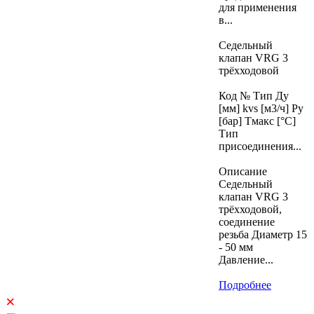
для применения
в...
Седельный
клапан VRG 3
трёхходовой
Код № Тип Ду
[мм] kvs [м3/ч] Ру
[бар] Тмакс [°C]
Тип
присоединения...
Описание
Седельный
клапан VRG 3
трёхходовой,
соединение
резьба Диаметр 15
- 50 мм
Давление...
Подробнее
×