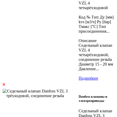
VZL 4
четырёхходовой
Код № Тип Ду [мм]
kvs [м3/ч] Ру [бар]
Тмакс [°C] Тип
присоединения...
Описание
Седельный клапан
VZL 4
четырёхходовой,
соединение резьба
Диаметр 15 - 20 мм
Давление...
Подробнее
×
Danfoss клапаны и
электроприводы
Седельный клапан
Danfoss VZL 3