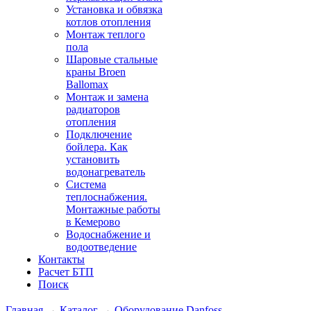
Установка и обвязка
котлов отопления
Монтаж теплого
пола
Шаровые стальные
краны Broen
Ballomax
Монтаж и замена
радиаторов
отопления
Подключение
бойлера. Как
установить
водонагреватель
Система
теплоснабжения.
Монтажные работы
в Кемерово
Водоснабжение и
водоотведение
Контакты
Расчет БТП
Поиск
Главная
→
Каталог
→
Оборудование Danfoss