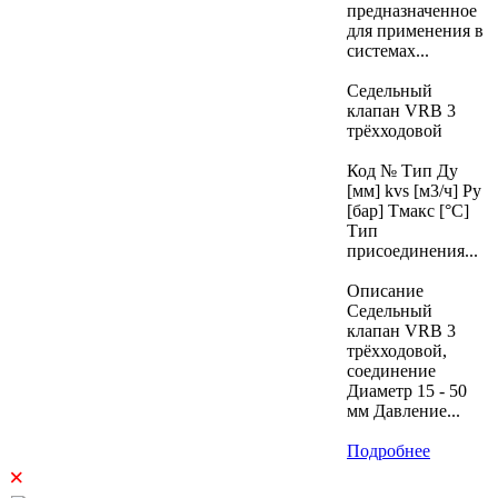
предназначенное
для применения в
системах...
Седельный
клапан VRB 3
трёхходовой
Код № Тип Ду
[мм] kvs [м3/ч] Ру
[бар] Тмакс [°C]
Тип
присоединения...
Описание
Седельный
клапан VRB 3
трёхходовой,
соединение
Диаметр 15 - 50
мм Давление...
Подробнее
×