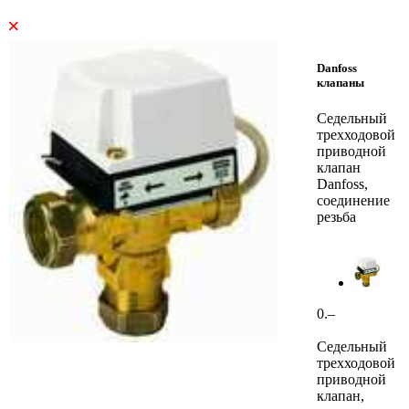
×
Danfoss
клапаны
Седельный
трехходовой
приводной
клапан
Danfoss,
соединение
резьба
0.–
Седельный
трехходовой
приводной
клапан,