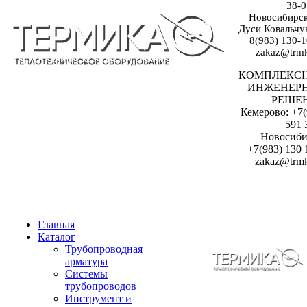
38-0
Новосибирск:
Дуси Ковальчук
8(983) 130-1
zakaz@trmk
КОМПЛЕКС
ИНЖЕНЕР
РЕШЕ
Кемерово: +7(
591 
Новосиби
+7(983) 130 
zakaz@trmk
Главная
Каталог
Трубопроводная
арматура
Системы
трубопроводов
Инструмент и