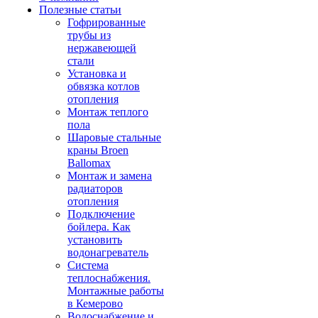
Полезные статьи
Гофрированные
трубы из
нержавеющей
стали
Установка и
обвязка котлов
отопления
Монтаж теплого
пола
Шаровые стальные
краны Broen
Ballomax
Монтаж и замена
радиаторов
отопления
Подключение
бойлера. Как
установить
водонагреватель
Система
теплоснабжения.
Монтажные работы
в Кемерово
Водоснабжение и