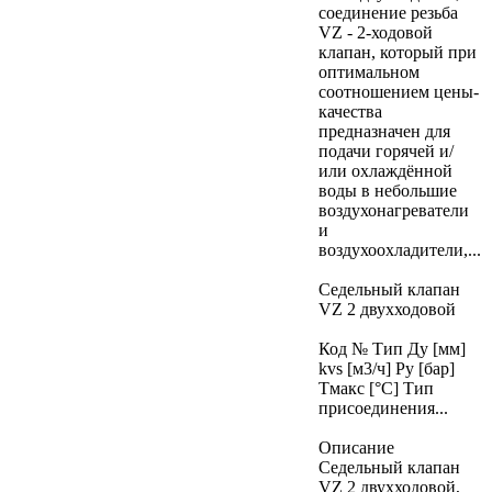
соединение резьба
VZ - 2-ходовой
клапан, который при
оптимальном
соотношением цены-
качества
предназначен для
подачи горячей и/
или охлаждённой
воды в небольшие
воздухонагреватели
и
воздухоохладители,...
Седельный клапан
VZ 2 двухходовой
Код № Тип Ду [мм]
kvs [м3/ч] Ру [бар]
Тмакс [°C] Тип
присоединения...
Описание
Седельный клапан
VZ 2 двухходовой,