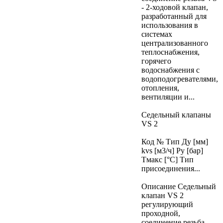
- 2-ходовой клапан,
разработанный для
использования в
системах
централизованного
теплоснабжения,
горячего
водоснабжения с
водоподогревателями,
отопления,
вентиляции и...
Седельный клапаны
VS 2
Код № Тип Ду [мм]
kvs [м3/ч] Ру [бар]
Тмакс [°C] Тип
присоединения...
Описание Седельный
клапан VS 2
регулирующий
проходной,
соединение резьба