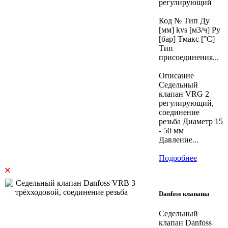
регулирующий
Код № Тип Ду
[мм] kvs [м3/ч] Ру
[бар] Тмакс [°C]
Тип
присоединения...
Описание
Седельный
клапан VRG 2
регулирующий,
соединение
резьба Диаметр 15
- 50 мм
Давление...
Подробнее
×
Danfoss клапаны
Седельный
клапан Danfoss