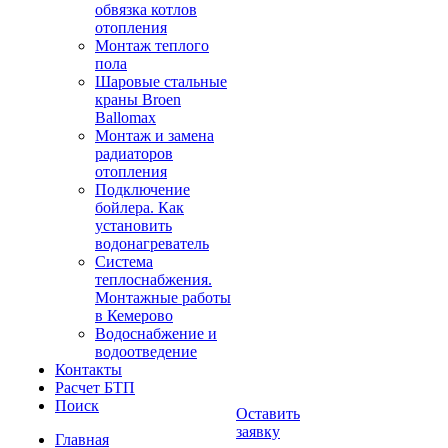
обвязка котлов
отопления
Монтаж теплого
пола
Шаровые стальные
краны Broen
Ballomax
Монтаж и замена
радиаторов
отопления
Подключение
бойлера. Как
установить
водонагреватель
Система
теплоснабжения.
Монтажные работы
в Кемерово
Водоснабжение и
водоотведение
Контакты
Расчет БТП
Поиск
Оставить
заявку
Главная