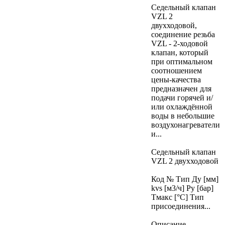
Седельный клапан
VZL 2
двухходовой,
соединение резьба
VZL - 2-ходовой
клапан, который
при оптимальном
соотношением
цены-качества
предназначен для
подачи горячей и/
или охлаждённой
воды в небольшие
воздухонагреватели
и...
Седельный клапан
VZL 2 двухходовой
Код № Тип Ду [мм]
kvs [м3/ч] Ру [бар]
Тмакс [°C] Тип
присоединения...
Описание