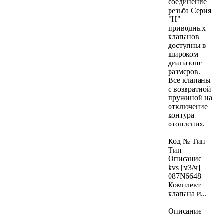
соединение
резьба Серия
"H"
приводных
клапанов
доступны в
широком
диапазоне
размеров.
Все клапаны
с возвратной
пружиной на
отключение
контура
отопления.
Код № Тип
Тип
Описание
kvs [м3/ч]
087N6648
Комплект
клапана и...
Описание