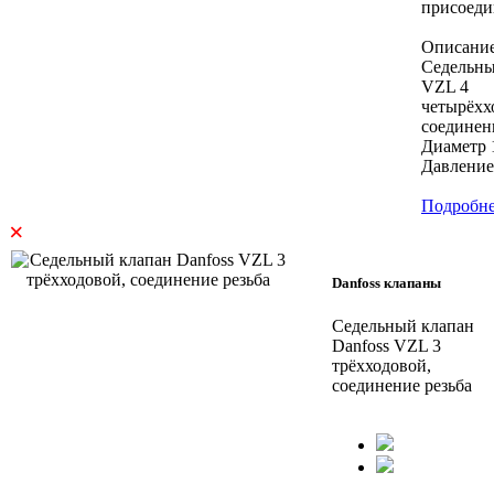
присоеди
Описани
Седельны
VZL 4
четырёхх
соединен
Диаметр 1
Давление.
Подробн
×
Danfoss клапаны
Седельный клапан
Danfoss VZL 3
трёхходовой,
соединение резьба