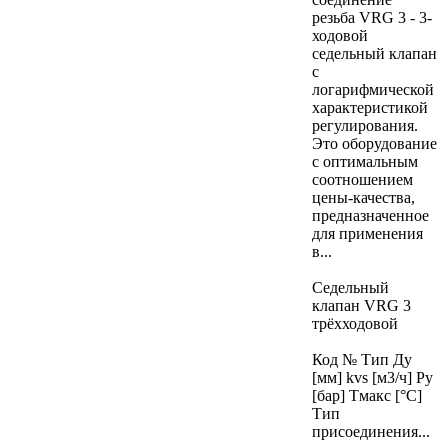
резьба VRG 3 - 3-
ходовой
седельный клапан
с
логарифмической
характеристикой
регулирования.
Это оборудование
с оптимальным
соотношением
цены-качества,
предназначенное
для применения
в...
Седельный
клапан VRG 3
трёхходовой
Код № Тип Ду
[мм] kvs [м3/ч] Ру
[бар] Тмакс [°C]
Тип
присоединения...