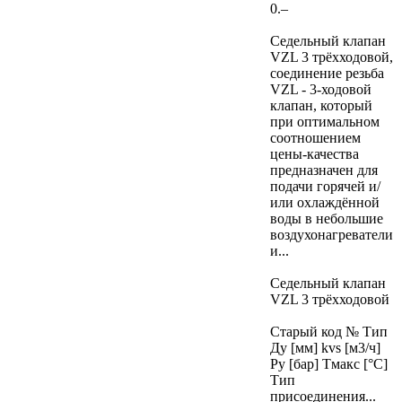
0.–
Седельный клапан
VZL 3 трёхходовой,
соединение резьба
VZL - 3-ходовой
клапан, который
при оптимальном
соотношением
цены-качества
предназначен для
подачи горячей и/
или охлаждённой
воды в небольшие
воздухонагреватели
и...
Седельный клапан
VZL 3 трёхходовой
Старый код № Тип
Ду [мм] kvs [м3/ч]
Ру [бар] Тмакс [°C]
Тип
присоединения...