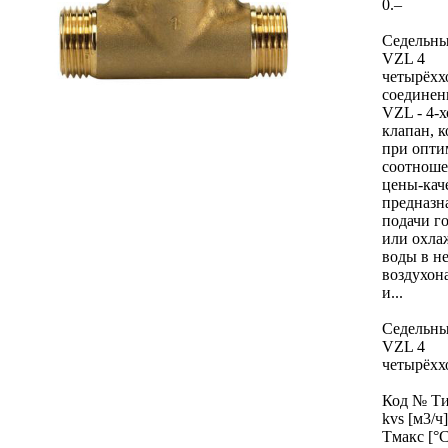
0.–
Седельны
VZL 4
четырёхх
соединен
VZL - 4-
клапан, 
при опти
соотнош
цены-кач
предназн
подачи го
или охла
воды в н
воздухон
и...
Седельны
VZL 4
четырёхх
Код № Ти
kvs [м3/ч]
Тмакс [°