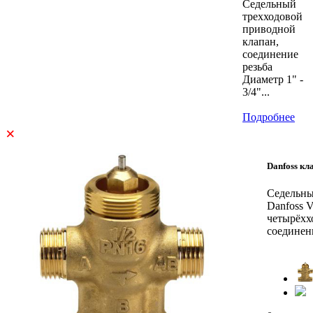
Седельный
трехходовой
приводной
клапан,
соединение
резьба
Диаметр 1" -
3/4"...
Подробнее
×
Danfoss кл
Седельны
Danfoss 
четырёхх
соединен