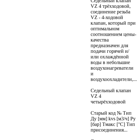
Седельный клапан
VZ 4 трёхходовой,
соединение резьба
VZ - 4-ходовой
клапан, который при
оптимальном
соотношением цены-
качества
предназначен для
подачи горячей и/
или охлаждённой
воды в небольшие
воздухонагреватели
и
воздухоохладители,...
Седельный клапан
VZ 4
четырёхходовой
Старый код № Тип
Ду [мм] kvs [м3/ч] Ру
[бар] Тмакс [°C] Тип
присоединения...