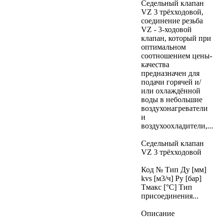
Седельный клапан
VZ 3 трёхходовой,
соединение резьба
VZ - 3-ходовой
клапан, который при
оптимальном
соотношением цены-
качества
предназначен для
подачи горячей и/
или охлаждённой
воды в небольшие
воздухонагреватели
и
воздухоохладители,...
Седельный клапан
VZ 3 трёхходовой
Код № Тип Ду [мм]
kvs [м3/ч] Ру [бар]
Тмакс [°C] Тип
присоединения...
Описание