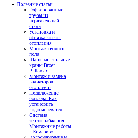
Полезные статьи
Гофрированные
трубы из
нержавеющей
стали
Установка и
обвязка котлов
отопления
Монтаж теплого
пола
Шаровые стальные
краны Broen
Ballomax
Монтаж и замена
радиаторов
отопления
Подключение
бойлера. Как
установить
водонагреватель
Система
теплоснабжения.
Монтажные работы
в Кемерово
Водоснабжение и