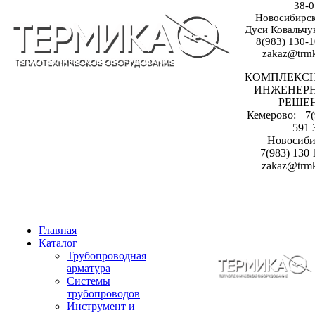
38-0
Новосибирск:
Дуси Ковальчук
8(983) 130-1
zakaz@trmk
КОМПЛЕКС
ИНЖЕНЕР
РЕШЕ
Кемерово: +7(
591 
Новосиби
+7(983) 130 
zakaz@trmk
Главная
Каталог
Трубопроводная
арматура
Системы
трубопроводов
Инструмент и