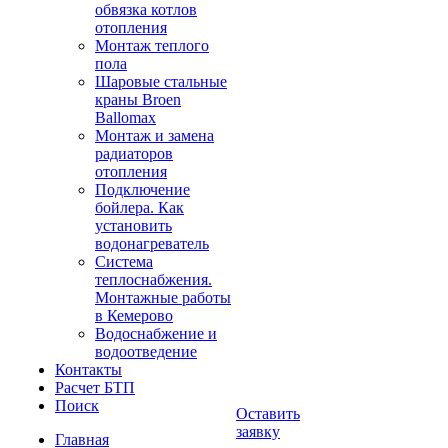
обвязка котлов
отопления
Монтаж теплого
пола
Шаровые стальные
краны Broen
Ballomax
Монтаж и замена
радиаторов
отопления
Подключение
бойлера. Как
установить
водонагреватель
Система
теплоснабжения.
Монтажные работы
в Кемерово
Водоснабжение и
водоотведение
Контакты
Расчет БТП
Поиск
Оставить
заявку
Главная