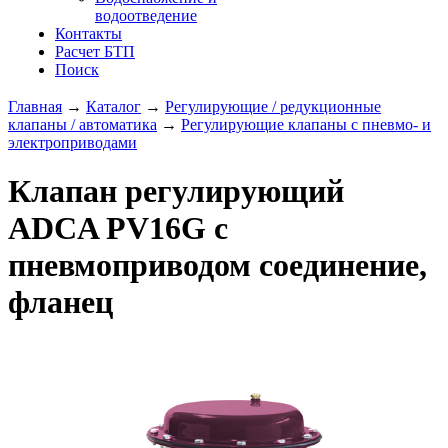
водоотведение
Контакты
Расчет БТП
Поиск
Главная
→
Каталог
→
Регулирующие / редукционные
клапаны / автоматика
→
Регулирующие клапаны с пневмо- и
электроприводами
Клапан регулирующий
ADCA PV16G с
пневмоприводом соединение,
фланец