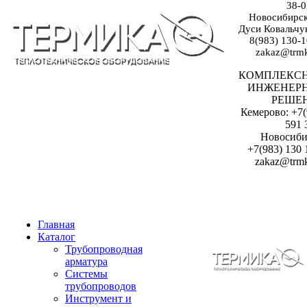
38-0
Новосибирск:
Дуси Ковальчук
8(983) 130-1
zakaz@trmk
КОМПЛЕКС
ИНЖЕНЕР
РЕШЕ
Кемерово: +7(
591 
Новосиби
+7(983) 130 
zakaz@trmk
Главная
Каталог
Трубопроводная
арматура
Системы
трубопроводов
Инструмент и