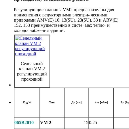
Регулирующие клапаны VM2 предназначе- ны для
применения с редукторными электри- ческими
приводами AMV(E) 10, 13(SU), 23(SU), 33 и ARV(E)
152, 153 преимущественно в систе- мах тепло- и
холодоснабжения зданий.
Седельный
клапан VM 2
регулирующий
проходной
Код №
Тип
Ду [мм]
kvs [м3/ч]
Ру [ба
065B2010
VM 2
15
0.25