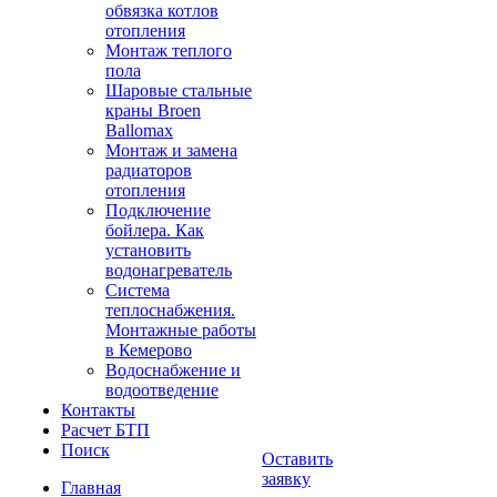
обвязка котлов
отопления
Монтаж теплого
пола
Шаровые стальные
краны Broen
Ballomax
Монтаж и замена
радиаторов
отопления
Подключение
бойлера. Как
установить
водонагреватель
Система
теплоснабжения.
Монтажные работы
в Кемерово
Водоснабжение и
водоотведение
Контакты
Расчет БТП
Поиск
Оставить
заявку
Главная