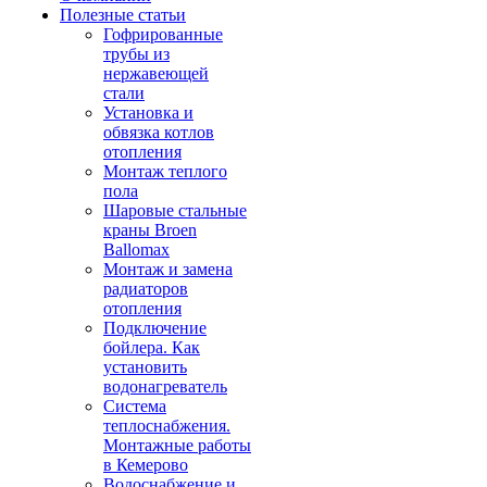
Полезные статьи
Гофрированные
трубы из
нержавеющей
стали
Установка и
обвязка котлов
отопления
Монтаж теплого
пола
Шаровые стальные
краны Broen
Ballomax
Монтаж и замена
радиаторов
отопления
Подключение
бойлера. Как
установить
водонагреватель
Система
теплоснабжения.
Монтажные работы
в Кемерово
Водоснабжение и