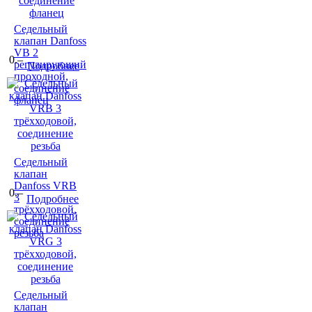
Седельный
клапан Danfoss
VB 2
0.–
регулирующий
Подробнее
проходной,
соединение
фланец
Седельный
клапан
Danfoss VRB
0.–
3
Подробнее
трёхходовой,
соединение
резьба
Седельный
клапан