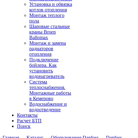
Установка и обвязка
котлов отопления
Монтаж теплого
пола
Шаровые стальные
краны Broen
Ballomax
Монтаж и замена
радиаторов
отопления
Подключение
бойлера. Как
установить
водонагреватель
Система
теплоснабжения.
Монтажные работы
в Кемерово
Водоснабжение и
водоотведение
Контакты
Расчет БТП
Поиск
Главная
→
Каталог
→
Оборудование Danfoss
→
Danfoss