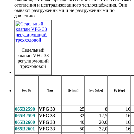
отопления и централизованного теплоснабжения. Они
бывают разгруженными и не разгруженными по
давлению.
Седельный
клапан VFG 33
регулирующий
трехходовой
Код №
Тип
Ду [мм]
kvs [м3/ч]
Ру [бар]
065B2598
VFG 33
25
8
16
065B2599
VFG 33
32
12,5
16
065B2600
VFG 33
40
20,0
16
065B2601
VFG 33
50
32,0
16