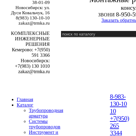
38-01-09
к
онсу
Новосибирск: ул.
Дуси Ковальчук, 16
8-950-5
ЗВОНИ
8(983) 130-10-10
Заказать обратн
zakaz@trmka.ru
КОМПЛЕКСНЫЕ
ИНЖЕНЕРНЫЕ
РЕШЕНИЯ
Кемерово: +7(950)
591 3366
Новосибирск:
+7(983) 130 1010
zakaz@trmka.ru
8-983-
Главная
130-10
Каталог
10
Трубопроводная
арматура
+7(950)
Системы
265
трубопроводов
3344
Инструмент и