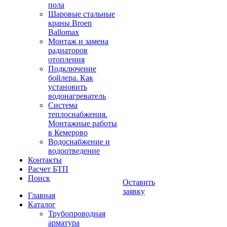
пола
Шаровые стальные
краны Broen
Ballomax
Монтаж и замена
радиаторов
отопления
Подключение
бойлера. Как
установить
водонагреватель
Система
теплоснабжения.
Монтажные работы
в Кемерово
Водоснабжение и
водоотведение
Контакты
Расчет БТП
Поиск
Оставить
заявку
Главная
Каталог
Трубопроводная
арматура