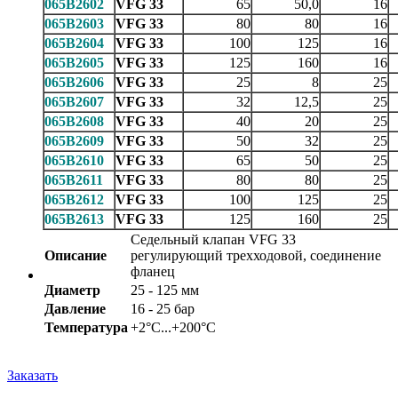
065B2602
VFG 33
65
50,0
16
065B2603
VFG 33
80
80
16
065B2604
VFG 33
100
125
16
065B2605
VFG 33
125
160
16
065B2606
VFG 33
25
8
25
065B2607
VFG 33
32
12,5
25
065B2608
VFG 33
40
20
25
065B2609
VFG 33
50
32
25
065B2610
VFG 33
65
50
25
065B2611
VFG 33
80
80
25
065B2612
VFG 33
100
125
25
065B2613
VFG 33
125
160
25
Седельный клапан VFG 33
Описание
регулирующий трехходовой, соединение
фланец
Диаметр
25 - 125 мм
Давление
16 - 25 бар
Температура
+2°С...+200°С
Заказать