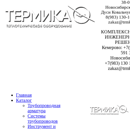
38-0
Новосибирск:
Дуси Ковальчук
8(983) 130-1
zakaz@trmk
КОМПЛЕКС
ИНЖЕНЕР
РЕШЕ
Кемерово: +7(
591 
Новосиби
+7(983) 130 
zakaz@trmk
Главная
Каталог
Трубопроводная
арматура
Системы
трубопроводов
Инструмент и