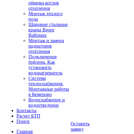
обвязка котлов
отопления
Монтаж теплого
пола
Шаровые стальные
краны Broen
Ballomax
Монтаж и замена
радиаторов
отопления
Подключение
бойлера. Как
установить
водонагреватель
Система
теплоснабжения.
Монтажные работы
в Кемерово
Водоснабжение и
водоотведение
Контакты
Расчет БТП
Поиск
Оставить
заявку
Главная