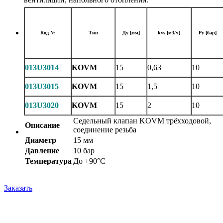
Код №
Тип
Ду [мм]
kvs [м3/ч]
Ру [бар]
013U3014
KOVM
15
0,63
10
013U3015
KOVM
15
1,5
10
013U3020
KOVM
15
2
10
Седельный клапан KOVM трёхходовой,
Описание
соединение резьба
Диаметр
15 мм
Давление
10 бар
Температура
До +90°С
Заказать