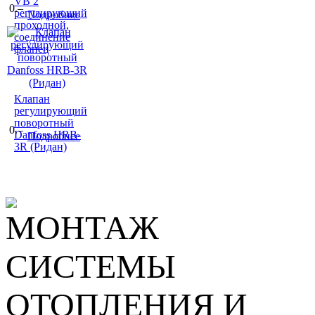
VB 2
0.–
регулирующий
Подробнее
проходной,
соединение
фланец
Клапан
регулирующий
поворотный
0.–
Danfoss HRB-
Подробнее
3R (Ридан)
МОНТАЖ
СИСТЕМЫ
ОТОПЛЕНИЯ И