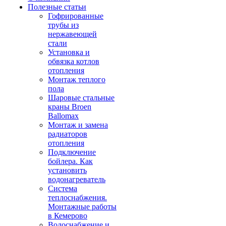
Полезные статьи
Гофрированные
трубы из
нержавеющей
стали
Установка и
обвязка котлов
отопления
Монтаж теплого
пола
Шаровые стальные
краны Broen
Ballomax
Монтаж и замена
радиаторов
отопления
Подключение
бойлера. Как
установить
водонагреватель
Система
теплоснабжения.
Монтажные работы
в Кемерово
Водоснабжение и