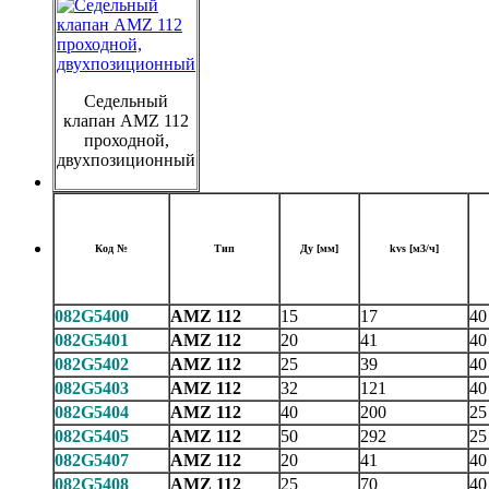
Седельный
клапан AMZ 112
проходной,
двухпозиционный
Код №
Тип
Ду [мм]
kvs [м3/ч]
082G5400
AMZ 112
15
17
40
082G5401
AMZ 112
20
41
40
082G5402
AMZ 112
25
39
40
082G5403
AMZ 112
32
121
40
082G5404
AMZ 112
40
200
25
082G5405
AMZ 112
50
292
25
082G5407
AMZ 112
20
41
40
082G5408
AMZ 112
25
70
40