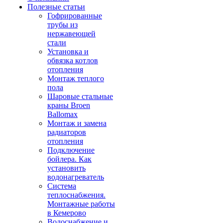
Полезные статьи
Гофрированные
трубы из
нержавеющей
стали
Установка и
обвязка котлов
отопления
Монтаж теплого
пола
Шаровые стальные
краны Broen
Ballomax
Монтаж и замена
радиаторов
отопления
Подключение
бойлера. Как
установить
водонагреватель
Система
теплоснабжения.
Монтажные работы
в Кемерово
Водоснабжение и