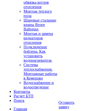
обвязка котлов
отопления
Монтаж теплого
пола
Шаровые стальные
краны Broen
Ballomax
Монтаж и замена
радиаторов
отопления
Подключение
бойлера. Как
установить
водонагреватель
Система
теплоснабжения.
Монтажные работы
в Кемерово
Водоснабжение и
водоотведение
Контакты
Расчет БТП
Поиск
Оставить
заявку
Главная