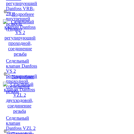
регулирующий
Danfoss VRB-
0.–
2R с
Подробнее
внутренней
резьбой
(Ридан)
Седельный
клапан Danfoss
VS 2
0.–
регулирующий
Подробнее
проходной,
соединение
резьба
Седельный
клапан
Danfoss VZL 2
0.–
двухходовой,
Подробнее