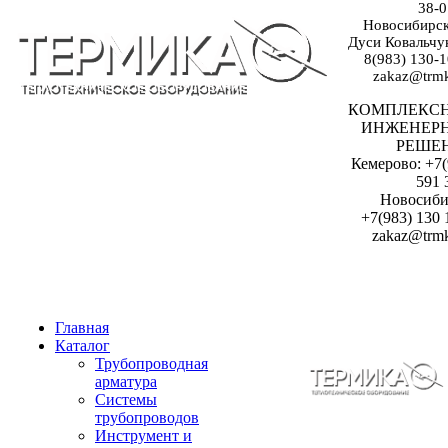
38-0
Новосибирск:
Дуси Ковальчук
8(983) 130-1
zakaz@trmk
КОМПЛЕКС
ИНЖЕНЕР
РЕШЕ
Кемерово: +7(
591 
Новосиби
+7(983) 130 
zakaz@trmk
Главная
Каталог
Трубопроводная
арматура
Системы
трубопроводов
Инструмент и