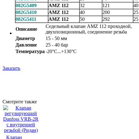
082G5409
AMZ 112
32
121
40
082G5410
AMZ 112
40
200
25
082G5411
AMZ 112
50
292
25
Седельный клапан AMZ 112 проходной,
Описание
двухпозиционный, соединение резьба
Диаметр
15 - 50 мм
Давление
25 - 40 бар
Температура
-20°С...+130°С
Заказать
Смотрите также
Клапан