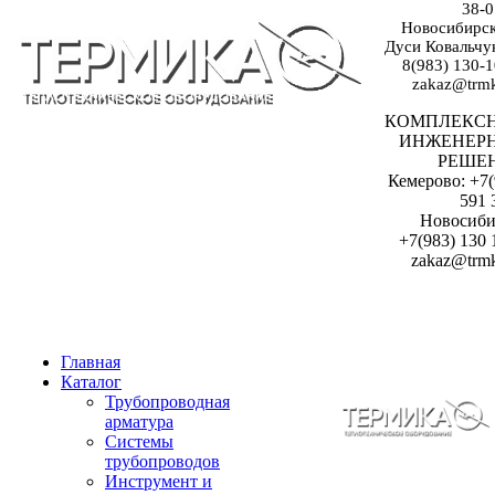
38-0
Новосибирск:
Дуси Ковальчук
8(983) 130-1
zakaz@trmk
КОМПЛЕКС
ИНЖЕНЕР
РЕШЕ
Кемерово: +7(
591 
Новосиби
+7(983) 130 
zakaz@trmk
Главная
Каталог
Трубопроводная
арматура
Системы
трубопроводов
Инструмент и