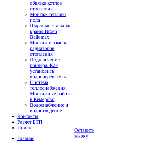
обвязка котлов
отопления
Монтаж теплого
пола
Шаровые стальные
краны Broen
Ballomax
Монтаж и замена
радиаторов
отопления
Подключение
бойлера. Как
установить
водонагреватель
Система
теплоснабжения.
Монтажные работы
в Кемерово
Водоснабжение и
водоотведение
Контакты
Расчет БТП
Поиск
Оставить
заявку
Главная