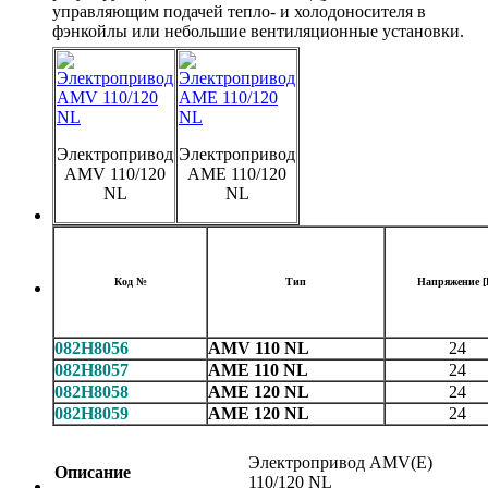
управляющим подачей тепло- и холодоносителя в
фэнкойлы или небольшие вентиляционные установки.
Электропривод
Электропривод
AMV 110/120
AME 110/120
NL
NL
Код №
Тип
Напряжение [
082H8056
AMV 110 NL
24
082H8057
AME 110 NL
24
082H8058
AME 120 NL
24
082H8059
AME 120 NL
24
Электропривод AMV(E)
Описание
110/120 NL