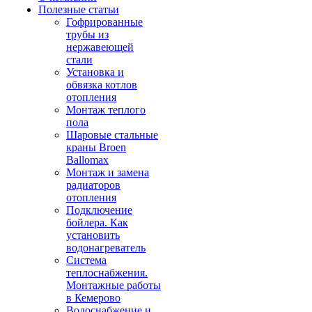
Полезные статьи
Гофрированные
трубы из
нержавеющей
стали
Установка и
обвязка котлов
отопления
Монтаж теплого
пола
Шаровые стальные
краны Broen
Ballomax
Монтаж и замена
радиаторов
отопления
Подключение
бойлера. Как
установить
водонагреватель
Система
теплоснабжения.
Монтажные работы
в Кемерово
Водоснабжение и