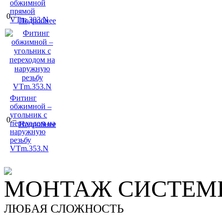
обжимной
прямой
0.–
VTm.303.N
Подробнее
Фитинг
обжимной –
угольник с
0.–
переходом на
Подробнее
наружную
резьбу
VTm.353.N
МОНТАЖ СИСТЕМЫ
ЛЮБАЯ СЛОЖНОСТЬ