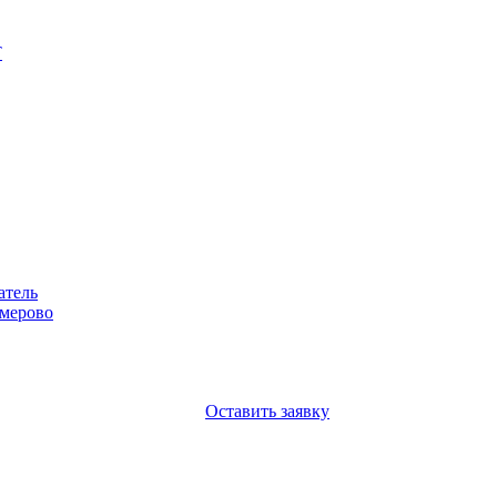
Т
атель
емерово
Оставить заявку