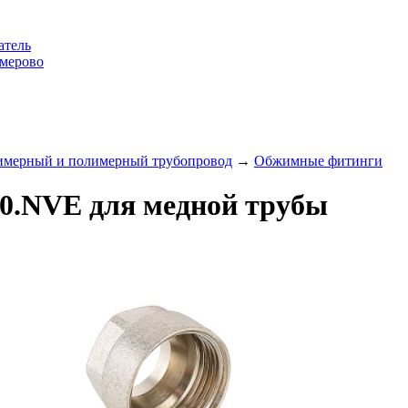
атель
емерово
имерный и полимерный трубопровод
→
Обжимные фитинги
0.NVE для медной трубы