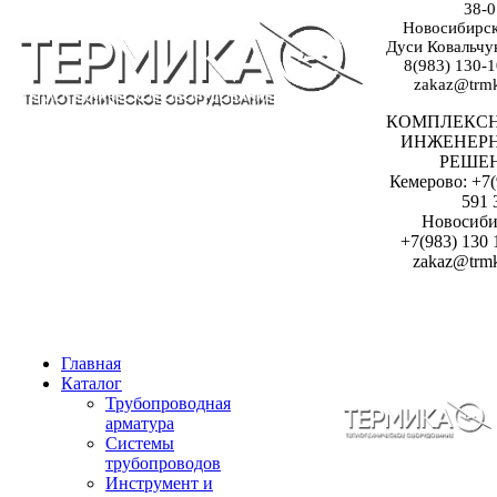
38-0
Новосибирск:
Дуси Ковальчук
8(983) 130-1
zakaz@trmk
КОМПЛЕКС
ИНЖЕНЕР
РЕШЕ
Кемерово: +7(
591 
Новосиби
+7(983) 130 
zakaz@trmk
Главная
Каталог
Трубопроводная
арматура
Системы
трубопроводов
Инструмент и