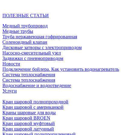
ПОЛЕЗНЫЕ СТАТЬИ
Медный трубопровод
Медные трубы
Труба нержавеющая гофрированная
Соленоидный клапан
Дисковые затворы с электроприводом
Насосно-смесительный узел
Задвижки с пневмоприводом
Новости
Подключение бойлера. Как установить водонагреватель
Система теплоснабжения
Система теплоснабжения
Водоснабжение и водоотведение
Услуги
Кран шаровой полнопроходной
Кран шаровой с американкой
Краны шаровые для воды
Кран шаровой BROEN
Кран шаровой муфтовый
Кран шаровой латунный
Кран шаровый полипропиленовый