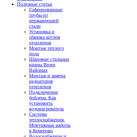
Полезные статьи
Гофрированные
трубы из
нержавеющей
стали
Установка и
обвязка котлов
отопления
Монтаж теплого
пола
Шаровые стальные
краны Broen
Ballomax
Монтаж и замена
радиаторов
отопления
Подключение
бойлера. Как
установить
водонагреватель
Система
теплоснабжения.
Монтажные работы
в Кемерово
Водоснабжение и