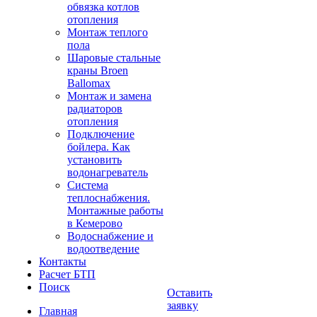
обвязка котлов
отопления
Монтаж теплого
пола
Шаровые стальные
краны Broen
Ballomax
Монтаж и замена
радиаторов
отопления
Подключение
бойлера. Как
установить
водонагреватель
Система
теплоснабжения.
Монтажные работы
в Кемерово
Водоснабжение и
водоотведение
Контакты
Расчет БТП
Поиск
Оставить
заявку
Главная