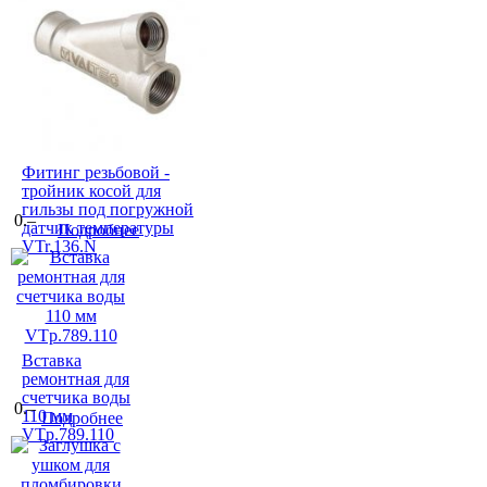
Фитинг резьбовой -
тройник косой для
гильзы под погружной
0.–
датчик температуры
Подробнее
VTr.136.N
Вставка
ремонтная для
счетчика воды
0.–
110 мм
Подробнее
VTp.789.110