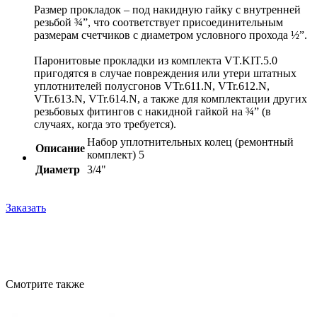
Размер прокладок – под накидную гайку с внутренней
резьбой ¾”, что соответствует присоединительным
размерам счетчиков c диаметром условного прохода ½”.
Паронитовые прокладки из комплекта VT.KIT.5.0
пригодятся в случае повреждения или утери штатных
уплотнителей полусгонов VTr.611.N, VTr.612.N,
VTr.613.N, VTr.614.N, а также для комплектации других
резьбовых фитингов с накидной гайкой на ¾” (в
случаях, когда это требуется).
Набор уплотнительных колец (ремонтный
Описание
комплект) 5
Диаметр
3/4"
Заказать
Смотрите также