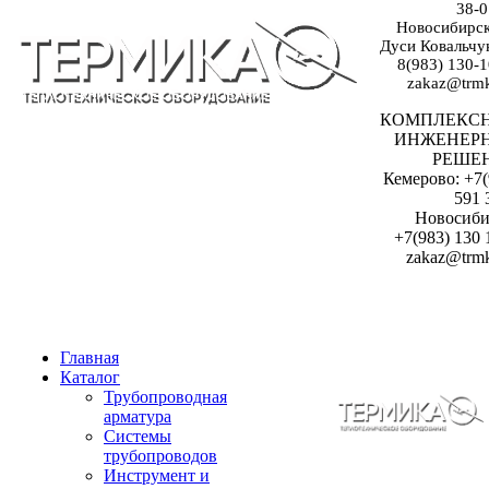
38-0
Новосибирск:
Дуси Ковальчук
8(983) 130-1
zakaz@trmk
КОМПЛЕКС
ИНЖЕНЕР
РЕШЕ
Кемерово: +7(
591 
Новосиби
+7(983) 130 
zakaz@trmk
Главная
Каталог
Трубопроводная
арматура
Системы
трубопроводов
Инструмент и