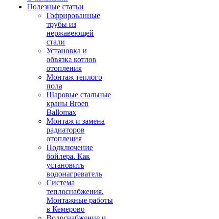
Полезные статьи
Гофрированные
трубы из
нержавеющей
стали
Установка и
обвязка котлов
отопления
Монтаж теплого
пола
Шаровые стальные
краны Broen
Ballomax
Монтаж и замена
радиаторов
отопления
Подключение
бойлера. Как
установить
водонагреватель
Система
теплоснабжения.
Монтажные работы
в Кемерово
Водоснабжение и