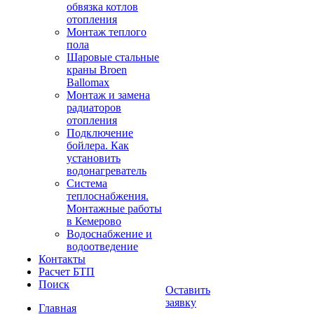
обвязка котлов
отопления
Монтаж теплого
пола
Шаровые стальные
краны Broen
Ballomax
Монтаж и замена
радиаторов
отопления
Подключение
бойлера. Как
установить
водонагреватель
Система
теплоснабжения.
Монтажные работы
в Кемерово
Водоснабжение и
водоотведение
Контакты
Расчет БТП
Поиск
Оставить
заявку
Главная