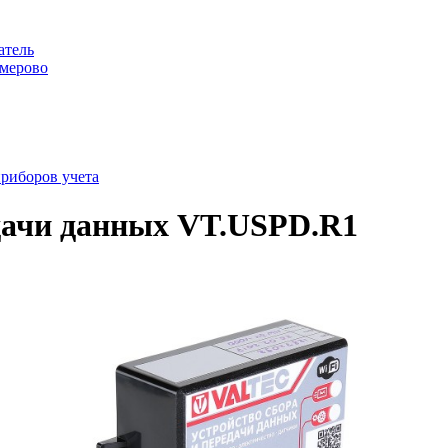
атель
емерово
риборов учета
едачи данных VT.USPD.R1