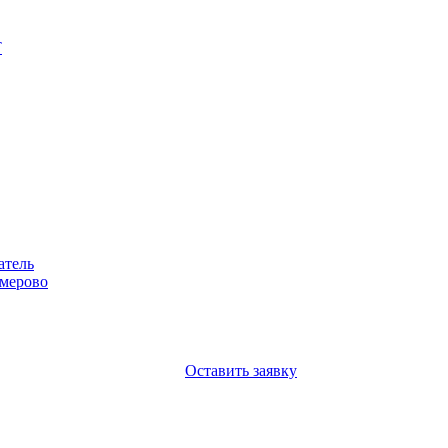
Т
атель
емерово
Оставить заявку