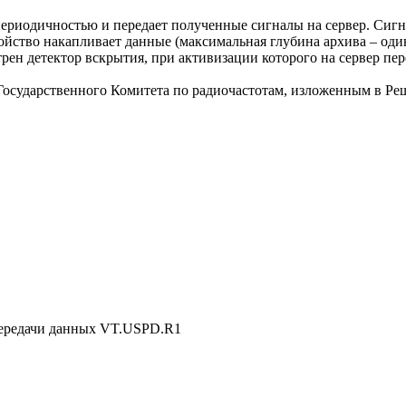
 периодичностью и передает полученные сигналы на сервер. Си
ойство накапливает данные (максимальная глубина архива – один 
ен детектор вскрытия, при активизации которого на сервер пер
осударственного Комитета по радиочастотам, изложенным в Реше
 передачи данных VT.USPD.R1