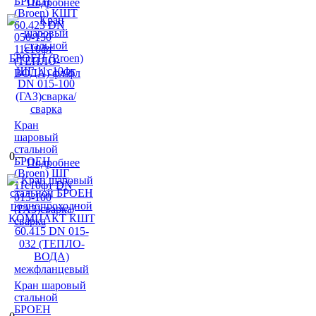
БРОЕН
Подробнее
(Broen) КШТ
60.423 DN
050-150
11с10фт
(ТЕПЛО-
ВОДА) фл/фл
Кран
шаровый
стальной
0.–
БРОЕН
Подробнее
(Broen) ШГ
11с10фт DN
015-100
(ГАЗ)сварка/
сварка
Кран шаровый
стальной
БРОЕН