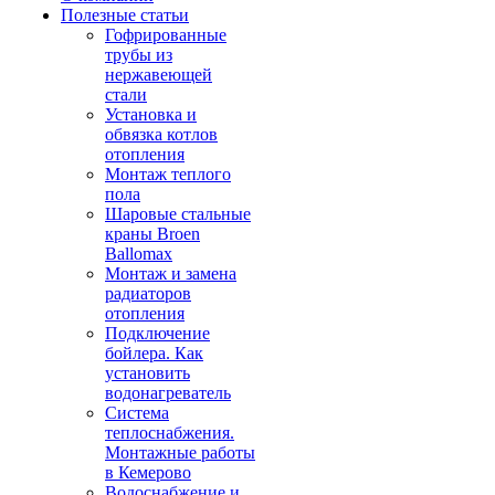
Полезные статьи
Гофрированные
трубы из
нержавеющей
стали
Установка и
обвязка котлов
отопления
Монтаж теплого
пола
Шаровые стальные
краны Broen
Ballomax
Монтаж и замена
радиаторов
отопления
Подключение
бойлера. Как
установить
водонагреватель
Система
теплоснабжения.
Монтажные работы
в Кемерово
Водоснабжение и