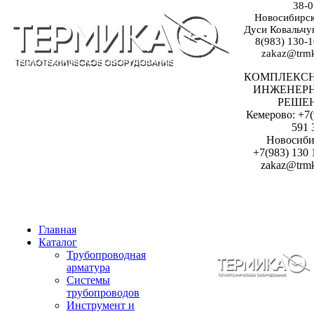
38-0
Новосибирск:
Дуси Ковальчук
8(983) 130-1
zakaz@trmk
КОМПЛЕКС
ИНЖЕНЕР
РЕШЕ
Кемерово: +7(
591 
Новосиби
+7(983) 130 
zakaz@trmk
Главная
Каталог
Трубопроводная
арматура
Системы
трубопроводов
Инструмент и