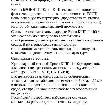
газы).
Краны БРОЕН 11с10фт КШГ имеют приварное или
фланцевое присоединение в соответствии с ГОСТ,
цельносварную конструкцию (предотвращает утечки,
возможные при соединении частей корпуса болтами).
Корпус обладает максимальной прочностью.
Стальные газовые краны шаровые Broen КШГ 11с10фт –
это неоспоримо выгодное во всех смыслах
приобретение для перекрытия потока транспортируемой
среды. В их производстве используются
инновационные технологии, позволяющие получить
максимально долговечную запорную арматуру.
Специфика устройства
Кран шаровый газовый Броен КШГ 11с10фт применим
для работы неагрессивными газами и воздухом (t от
-40°С до +150°С, PN 16, DN 15-150).
Его цельносварная конструкция со сферическим
затвором является абсолютно герметичной (класс А) как
в подвижной части, так и по отношению к внешней
среде, что крайне важно при работе с газообразными
веществами.
Российский потребитель избавлен от сложных
монтажных работ и дополнительных затрат, т.к.