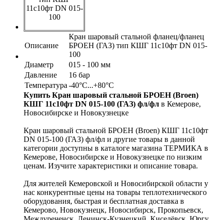
11с10фт DN 015-
100
Кран шаровый стальной фланец/фланец
Описание
БРОЕН (ГАЗ) тип КШГ 11с10фт DN 015-
100
Диаметр
015 - 100 мм
Давление
16 бар
Температура
-40°С...+80°С
Купить Кран шаровый стальной БРОЕН (Broen)
КШГ 11с10фт DN 015-100 (ГАЗ) фл/фл
в Кемерове,
Новосибирске и Новокузнецке
Кран шаровый стальной БРОЕН (Broen) КШГ 11с10фт
DN 015-100 (ГАЗ) фл/фл и другие товары в данной
категории доступны в каталоге магазина ТЕРМИКА в
Кемерове, Новосибирске и Новокузнецке по низким
ценам. Изучите характеристики и описание товара.
Для жителей Кемеровской и Новосибирской области у
нас конкурентные цены на товары теплотехнического
оборудования, быстрая и бесплатная доставка в
Кемерово, Новокузнецк, Новосибирск, Прокопьевск,
Междуреченск, Ленинск-Кузнецкий, Киселёвск, Юргу,