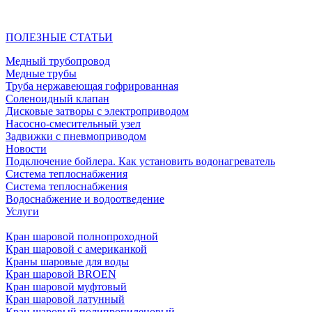
ПОЛЕЗНЫЕ СТАТЬИ
Медный трубопровод
Медные трубы
Труба нержавеющая гофрированная
Соленоидный клапан
Дисковые затворы с электроприводом
Насосно-смесительный узел
Задвижки с пневмоприводом
Новости
Подключение бойлера. Как установить водонагреватель
Система теплоснабжения
Система теплоснабжения
Водоснабжение и водоотведение
Услуги
Кран шаровой полнопроходной
Кран шаровой с американкой
Краны шаровые для воды
Кран шаровой BROEN
Кран шаровой муфтовый
Кран шаровой латунный
Кран шаровый полипропиленовый