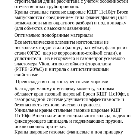
строительная длина рассчитана с учетом особенностей
отечественных трубопроводов.
Краны стальные газовые шаровые КШГ 11с10фт Broen
выпускаются с соединением типа фланец/фланец (для
возможности многократного разбора) и под приварку
(для объектов с высоким давлением).
Оптимально подобранные материалы
Все металлические элементы изготовлены из
нескольких видов стали (корпус, патрубки, фланцы из
стали 09Г2С, шар из коррозионно-стойкой стали), а
уплотнители - из негорючего и газонепропускаемого
эластомера Viton, износостойкого фторопласта
(PTFE+20%C) и нитрила с антистатическими
свойствами.
Превосходство над конкурентными марками
Благодаря малому крутящему моменту, которым
обладает кран газовый шаровый Броен КШГ 11с10фт, в
газопроводной системе улучшается эффективность и
безопасность технологического процесса.
Уникальны краны стальные газовые шаровые КШГ
11с10фт Broen наличием специального кольца, надежно
фиксирующего шпиндель и поджимающих пружин,
исключающих протечки.
Краны шаровые газовые фланцевые и под приварку