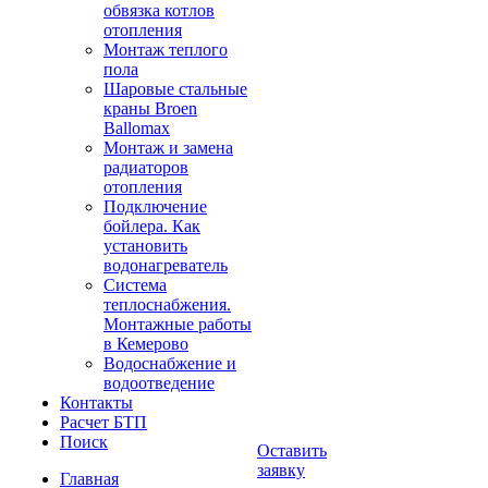
обвязка котлов
отопления
Монтаж теплого
пола
Шаровые стальные
краны Broen
Ballomax
Монтаж и замена
радиаторов
отопления
Подключение
бойлера. Как
установить
водонагреватель
Система
теплоснабжения.
Монтажные работы
в Кемерово
Водоснабжение и
водоотведение
Контакты
Расчет БТП
Поиск
Оставить
заявку
Главная