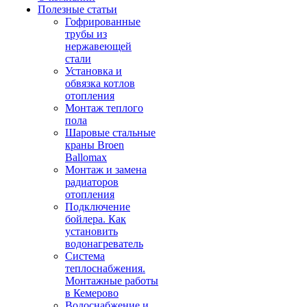
Полезные статьи
Гофрированные
трубы из
нержавеющей
стали
Установка и
обвязка котлов
отопления
Монтаж теплого
пола
Шаровые стальные
краны Broen
Ballomax
Монтаж и замена
радиаторов
отопления
Подключение
бойлера. Как
установить
водонагреватель
Система
теплоснабжения.
Монтажные работы
в Кемерово
Водоснабжение и