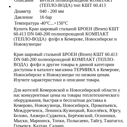
Описание
БРОЕН полнопроходной КОМПАКТ
(ТЕПЛО-ВОДА) тип КШТ 60.413
Диаметр
040 - 200 мм
Давление
16 бар
Температура
-40°С...+150°С
Купить Кран шаровый стальной БРОЕН (Broen) КШТ
60.413 DN 040-200 полнопроходной КОМПАКТ
(ТЕПЛО-ВОДА) фл/фл в Кемерове, Новосибирске и
Новокузнецке
Кран шаровый стальной БРОЕН (Broen) КШТ 60.413
DN 040-200 полнопроходной КОМПАКТ (ТЕПЛО-
ВОДА) фл/фл и другие товары в данной категории
доступны в каталоге магазина ТЕРМИКА в Кемерове,
Новосибирске и Новокузнецке по низким ценам.
Изучите характеристики и описание товара.
Для жителей Кемеровской и Новосибирской области у
нас конкурентные цены на товары теплотехнического
оборудования, быстрая и бесплатная доставка в
Кемерово, Новокузнецк, Новосибирск, Прокопьевск,
Междуреченск, Ленинск-Кузнецкий, Киселёвск, Юргу,
Белово, Анжеро-Судженск, Берёзовский, Осинники,
Мыски, Мариинск, Топки, Полысаево, Тайгу, Таштагол,
Гурьевск, Калтан, Салаир.