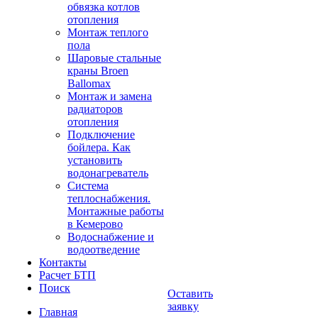
обвязка котлов
отопления
Монтаж теплого
пола
Шаровые стальные
краны Broen
Ballomax
Монтаж и замена
радиаторов
отопления
Подключение
бойлера. Как
установить
водонагреватель
Система
теплоснабжения.
Монтажные работы
в Кемерово
Водоснабжение и
водоотведение
Контакты
Расчет БТП
Поиск
Оставить
заявку
Главная