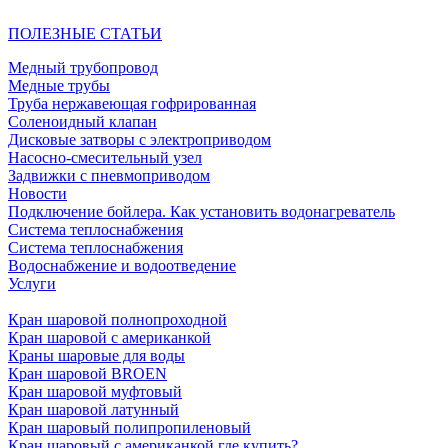
ПОЛЕЗНЫЕ СТАТЬИ
Медный трубопровод
Медные трубы
Труба нержавеющая гофрированная
Соленоидный клапан
Дисковые затворы с электроприводом
Насосно-смесительный узел
Задвижки с пневмоприводом
Новости
Подключение бойлера. Как установить водонагреватель
Система теплоснабжения
Система теплоснабжения
Водоснабжение и водоотведение
Услуги
Кран шаровой полнопроходной
Кран шаровой с американкой
Краны шаровые для воды
Кран шаровой BROEN
Кран шаровой муфтовый
Кран шаровой латунный
Кран шаровый полипропиленовый
Кран шаровый с американкой где купить?