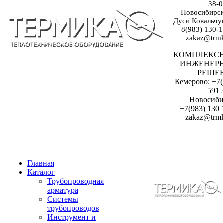
38-0
Новосибирск:
Дуси Ковальчук
8(983) 130-1
zakaz@trmk
КОМПЛЕКС
ИНЖЕНЕР
РЕШЕ
Кемерово: +7(
591 
Новосиби
+7(983) 130 
zakaz@trmk
Главная
Каталог
Трубопроводная
арматура
Системы
трубопроводов
Инструмент и