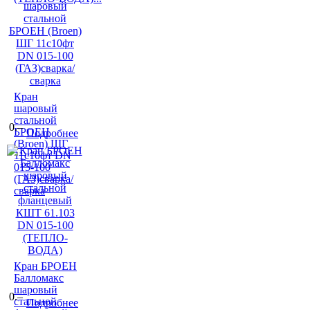
Кран
шаровый
стальной
0.–
БРОЕН
Подробнее
(Broen) ШГ
11с10фт DN
015-100
(ГАЗ)сварка/
сварка
Кран БРОЕН
Балломакс
шаровый
0.–
стальной
Подробнее