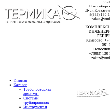
38-0
Новосибирск:
Дуси Ковальчук
8(983) 130-1
zakaz@trmk
КОМПЛЕКС
ИНЖЕНЕР
РЕШЕ
Кемерово: +7(
591 
Новосиби
+7(983) 130 
zakaz@trmk
Главная
Каталог
Трубопроводная
арматура
Системы
трубопроводов
Инструмент и