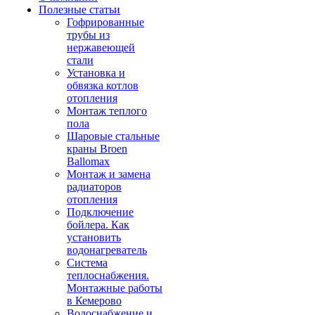
Полезные статьи
Гофрированные
трубы из
нержавеющей
стали
Установка и
обвязка котлов
отопления
Монтаж теплого
пола
Шаровые стальные
краны Broen
Ballomax
Монтаж и замена
радиаторов
отопления
Подключение
бойлера. Как
установить
водонагреватель
Система
теплоснабжения.
Монтажные работы
в Кемерово
Водоснабжение и