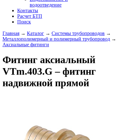
водоотведение
Контакты
Расчет БТП
Поиск
Главная
→
Каталог
→
Системы трубопроводов
→
Металлополимерный и полимерный трубопровод
→
Аксиальные фитинги
Фитинг аксиальный
VTm.403.G – фитинг
надвижной прямой