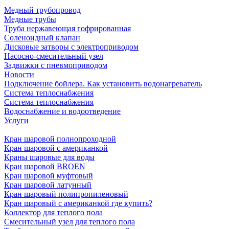
Медный трубопровод
Медные трубы
Труба нержавеющая гофрированная
Соленоидный клапан
Дисковые затворы с электроприводом
Насосно-смесительный узел
Задвижки с пневмоприводом
Новости
Подключение бойлера. Как установить водонагреватель
Система теплоснабжения
Система теплоснабжения
Водоснабжение и водоотведение
Услуги
Кран шаровой полнопроходной
Кран шаровой с американкой
Краны шаровые для воды
Кран шаровой BROEN
Кран шаровой муфтовый
Кран шаровой латунный
Кран шаровый полипропиленовый
Кран шаровый с американкой где купить?
Коллектор для теплого пола
Смесительный узел для теплого пола