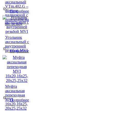
аксиальный
VTm.402.G –
0.–
фитинг
Подробнее
надвижной с
переходом на
вн. резьбу
Угольник
аксиальный с
внутренней
0.–
резьбой MVI
Подробнее
Муфта
аксиальная
переходная
0.–
MVI
Подробнее
16x20,16x25,
20x25,25x32