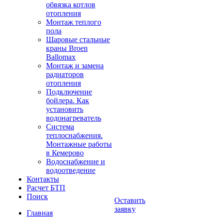
обвязка котлов
отопления
Монтаж теплого
пола
Шаровые стальные
краны Broen
Ballomax
Монтаж и замена
радиаторов
отопления
Подключение
бойлера. Как
установить
водонагреватель
Система
теплоснабжения.
Монтажные работы
в Кемерово
Водоснабжение и
водоотведение
Контакты
Расчет БТП
Поиск
Оставить
заявку
Главная