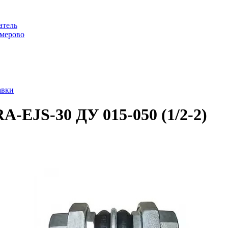
атель
емерово
авки
-EJS-30 ДУ 015-050 (1/2-2)