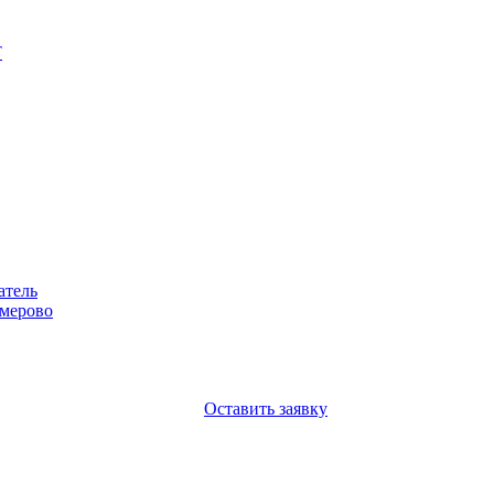
Т
атель
емерово
Оставить заявку