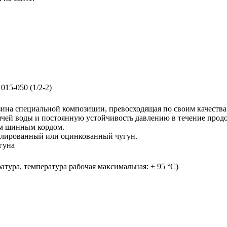
15-050 (1/2-2)
резина специальной композиции, превосходящая по своим качест
чей воды и постоянную устойчивость давлению в течение прод
ым шинным кордом.
келированный или оцинкованный чугун.
гуна
ратура, температура рабочая максимальная: + 95 °C)