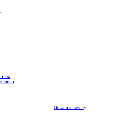
Т
атель
емерово
Оставить заявку