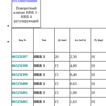
Поворотный
клапан HRB 3 -
HRB 4
ругулирующий
Код №
Тип
Ду [мм]
kvs [м3/ч]
Ру [бар]
065Z0397
HRB 3
20
2,50
10
065Z0398
HRB 3
15
4,00
10
065Z0399
HRB 3
15
0,40
10
065Z0400
HRB 3
15
0,63
10
065Z0401
HRB 3
15
1,00
10
065Z0402
HRB 3
15
1,63
10