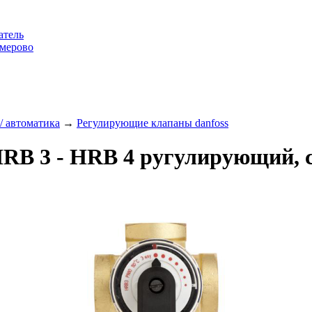
атель
емерово
/ автоматика
→
Регулирующие клапаны danfoss
RB 3 - HRB 4 ругулирующий, с