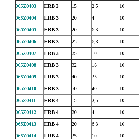
065Z0403
HRB 3
15
2,5
10
065Z0404
HRB 3
20
4
10
065Z0405
HRB 3
20
6,3
10
065Z0406
HRB 3
25
6,3
10
065Z0407
HRB 3
25
10
10
065Z0408
HRB 3
32
16
10
065Z0409
HRB 3
40
25
10
065Z0410
HRB 3
50
40
10
065Z0411
HRB 4
15
2,5
10
065Z0412
HRB 4
20
4
10
065Z0413
HRB 4
20
6,3
10
065Z0414
HRB 4
25
10
10