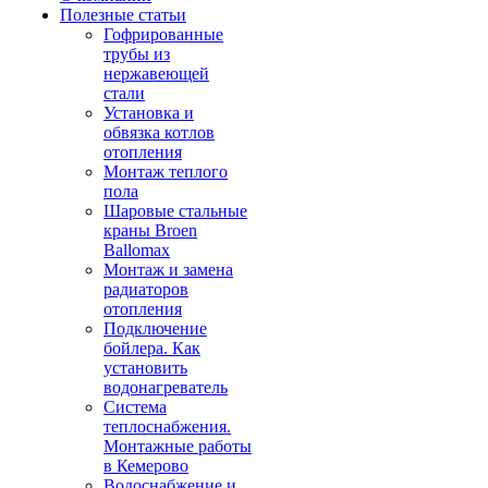
Полезные статьи
Гофрированные
трубы из
нержавеющей
стали
Установка и
обвязка котлов
отопления
Монтаж теплого
пола
Шаровые стальные
краны Broen
Ballomax
Монтаж и замена
радиаторов
отопления
Подключение
бойлера. Как
установить
водонагреватель
Система
теплоснабжения.
Монтажные работы
в Кемерово
Водоснабжение и