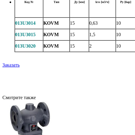
Код №
Тип
Ду [мм]
kvs [м3/ч]
Ру [бар]
013U3014
KOVM
15
0,63
10
013U3015
KOVM
15
1,5
10
013U3020
KOVM
15
2
10
Заказать
Смотрите также