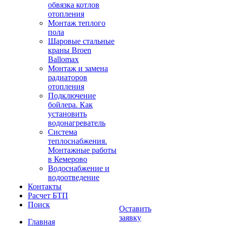
обвязка котлов
отопления
Монтаж теплого
пола
Шаровые стальные
краны Broen
Ballomax
Монтаж и замена
радиаторов
отопления
Подключение
бойлера. Как
установить
водонагреватель
Система
теплоснабжения.
Монтажные работы
в Кемерово
Водоснабжение и
водоотведение
Контакты
Расчет БТП
Поиск
Оставить
заявку
Главная