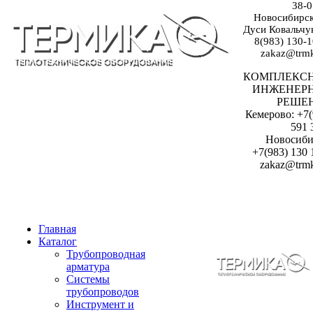
38-0
Новосибирск:
Дуси Ковальчук
8(983) 130-1
zakaz@trmk
КОМПЛЕКС
ИНЖЕНЕР
РЕШЕ
Кемерово: +7(
591 
Новосиби
+7(983) 130 
zakaz@trmk
Главная
Каталог
Трубопроводная
арматура
Системы
трубопроводов
Инструмент и