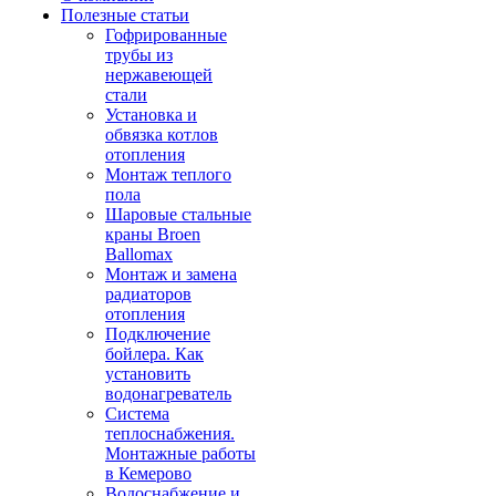
Полезные статьи
Гофрированные
трубы из
нержавеющей
стали
Установка и
обвязка котлов
отопления
Монтаж теплого
пола
Шаровые стальные
краны Broen
Ballomax
Монтаж и замена
радиаторов
отопления
Подключение
бойлера. Как
установить
водонагреватель
Система
теплоснабжения.
Монтажные работы
в Кемерово
Водоснабжение и