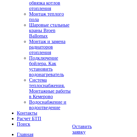
обвязка котлов
отопления
Монтаж теплого
пола
Шаровые стальные
краны Broen
Ballomax
Монтаж и замена
радиаторов
отопления
Подключение
бойлера. Как
установить
водонагреватель
Система
теплоснабжения.
Монтажные работы
в Кемерово
Водоснабжение и
водоотведение
Контакты
Расчет БТП
Поиск
Оставить
заявку
Главная