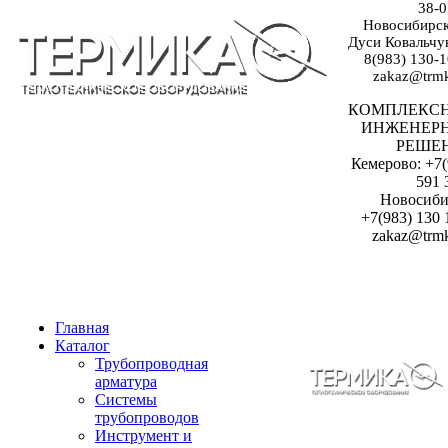
38-0
Новосибирск:
Дуси Ковальчук
8(983) 130-1
zakaz@trmk
КОМПЛЕКС
ИНЖЕНЕР
РЕШЕ
Кемерово: +7(
591 
Новосиби
+7(983) 130 
zakaz@trmk
Главная
Каталог
Трубопроводная
арматура
Системы
трубопроводов
Инструмент и