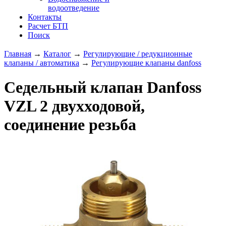
водоотведение
Контакты
Расчет БТП
Поиск
Главная
→
Каталог
→
Регулирующие / редукционные
клапаны / автоматика
→
Регулирующие клапаны danfoss
Седельный клапан Danfoss
VZL 2 двухходовой,
соединение резьба