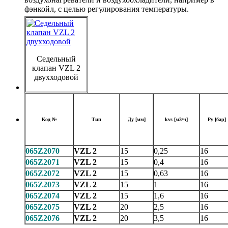
фэнкойл, с целью регулирования температуры.
Седельный
клапан VZL 2
двухходовой
Код №
Тип
Ду [мм]
kvs [м3/ч]
Ру [бар]
065Z2070
VZL 2
15
0,25
16
065Z2071
VZL 2
15
0,4
16
065Z2072
VZL 2
15
0,63
16
065Z2073
VZL 2
15
1
16
065Z2074
VZL 2
15
1,6
16
065Z2075
VZL 2
20
2,5
16
065Z2076
VZL 2
20
3,5
16