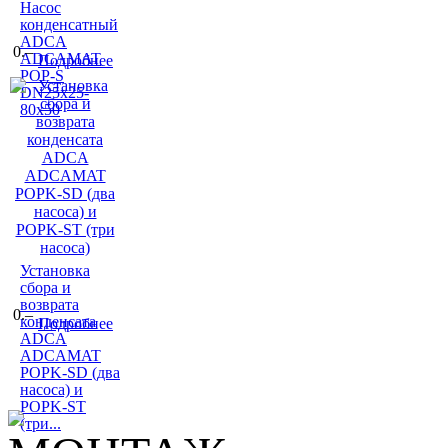
Насос
конденсатный
ADCA
0.–
ADCAMAT
Подробнее
POP-S
DN25x25-
80x50
Установка
сбора и
возврата
0.–
конденсата
Подробнее
ADCA
ADCAMAT
POPK-SD (два
насоса) и
POPK-ST
(три...