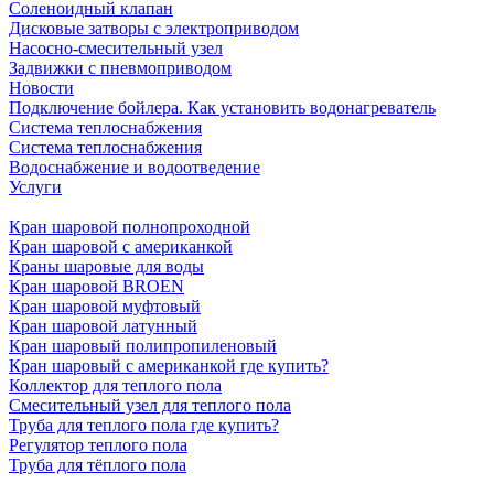
Соленоидный клапан
Дисковые затворы с электроприводом
Насосно-смесительный узел
Задвижки с пневмоприводом
Новости
Подключение бойлера. Как установить водонагреватель
Система теплоснабжения
Система теплоснабжения
Водоснабжение и водоотведение
Услуги
Кран шаровой полнопроходной
Кран шаровой с американкой
Краны шаровые для воды
Кран шаровой BROEN
Кран шаровой муфтовый
Кран шаровой латунный
Кран шаровый полипропиленовый
Кран шаровый с американкой где купить?
Коллектор для теплого пола
Смесительный узел для теплого пола
Труба для теплого пола где купить?
Регулятор теплого пола
Труба для тёплого пола