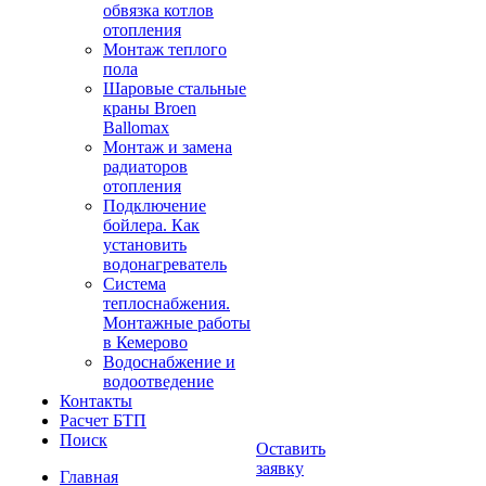
обвязка котлов
отопления
Монтаж теплого
пола
Шаровые стальные
краны Broen
Ballomax
Монтаж и замена
радиаторов
отопления
Подключение
бойлера. Как
установить
водонагреватель
Система
теплоснабжения.
Монтажные работы
в Кемерово
Водоснабжение и
водоотведение
Контакты
Расчет БТП
Поиск
Оставить
заявку
Главная