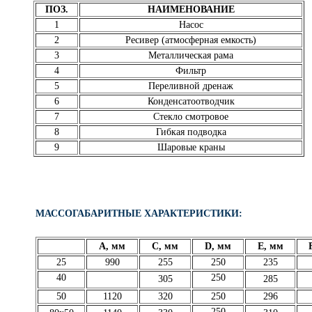
ПОЗ.
НАИМЕНОВАНИЕ
1
Насос
2
Ресивер (атмосферная емкость)
3
Металлическая рама
4
Фильтр
5
Переливной дренаж
6
Конденсатоотводчик
7
Стекло смотровое
8
Гибкая подводка
9
Шаровые краны
МАССОГАБАРИТНЫЕ ХАРАКТЕРИСТИКИ:
A, мм
C, мм
D, мм
E, мм
25
990
255
250
235
40
250
305
285
50
1120
320
250
296
250