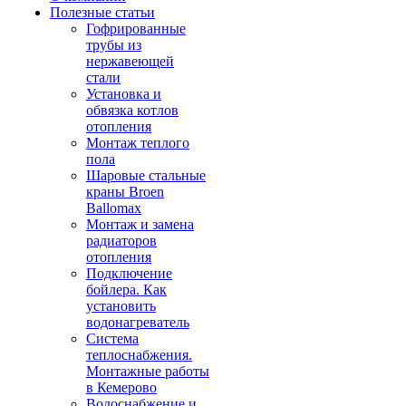
Полезные статьи
Гофрированные
трубы из
нержавеющей
стали
Установка и
обвязка котлов
отопления
Монтаж теплого
пола
Шаровые стальные
краны Broen
Ballomax
Монтаж и замена
радиаторов
отопления
Подключение
бойлера. Как
установить
водонагреватель
Система
теплоснабжения.
Монтажные работы
в Кемерово
Водоснабжение и