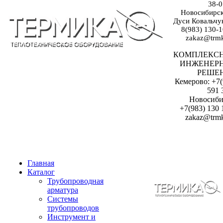
38-0
Новосибирск:
Дуси Ковальчук
8(983) 130-1
zakaz@trmk
КОМПЛЕКС
ИНЖЕНЕР
РЕШЕ
Кемерово: +7(
591 
Новосиби
+7(983) 130 
zakaz@trmk
Главная
Каталог
Трубопроводная
арматура
Системы
трубопроводов
Инструмент и