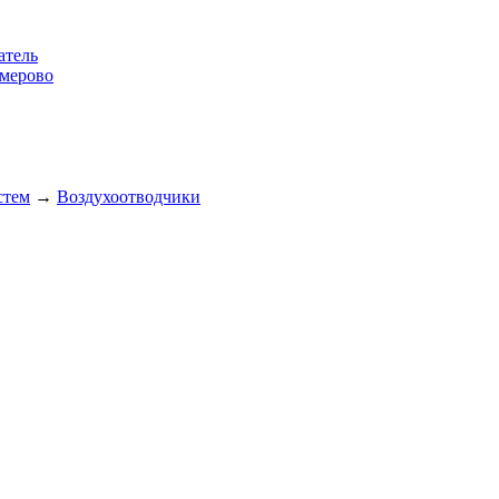
атель
емерово
стем
→
Воздухоотводчики