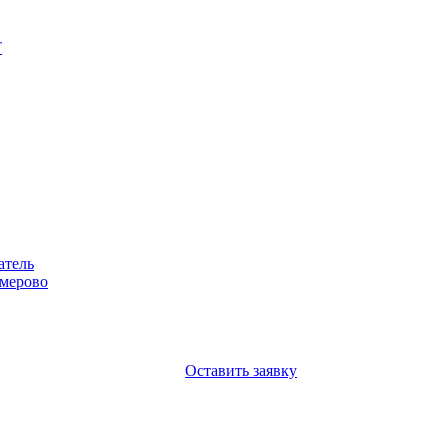
Т
атель
емерово
Оставить заявку