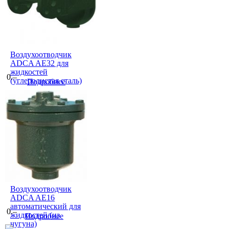
Воздухоотводчик
ADCA AE32 для
жидкостей
0.–
(углеродистая сталь)
Подробнее
Воздухоотводчик
ADCA AE16
автоматический для
0.–
жидкостей (из
Подробнее
чугуна)