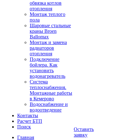
обвязка котлов
отопления
Монтаж теплого
пола
Шаровые стальные
краны Broen
Ballomax
Монтаж и замена
радиаторов
отопления
Подключение
бойлера. Как
установить
водонагреватель
Система
теплоснабжения.
Монтажные работы
в Кемерово
Водоснабжение и
водоотведение
Контакты
Расчет БТП
Поиск
Оставить
заявку
Главная