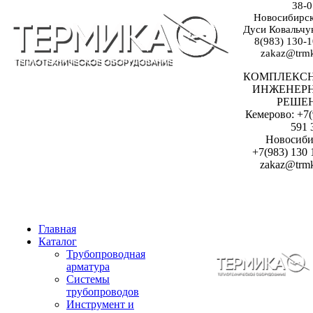
38-0
Новосибирск:
Дуси Ковальчук
8(983) 130-1
zakaz@trmk
КОМПЛЕКС
ИНЖЕНЕР
РЕШЕ
Кемерово: +7(
591 
Новосиби
+7(983) 130 
zakaz@trmk
Главная
Каталог
Трубопроводная
арматура
Системы
трубопроводов
Инструмент и