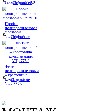
0.–
гайкой VTp.758.0
Подробнее
Пробка
полипропиленовая
с резьбой
0.–
VTp.791.0
Подробнее
Фитинг
полипропиленовый
– крестовина
0.–
компланарная
Подробнее
VTp.775.0