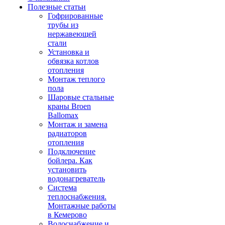
Полезные статьи
Гофрированные
трубы из
нержавеющей
стали
Установка и
обвязка котлов
отопления
Монтаж теплого
пола
Шаровые стальные
краны Broen
Ballomax
Монтаж и замена
радиаторов
отопления
Подключение
бойлера. Как
установить
водонагреватель
Система
теплоснабжения.
Монтажные работы
в Кемерово
Водоснабжение и