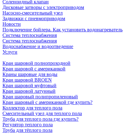
Соленоидный клапан
Дисковые затворы с электроприводом
Насосно-смесительный узел
Задвижки с пневмоприводом
Новости
Подключение бойлера. Как установить водонагреватель
Система теплоснабжения
Система теплоснабжения
Водоснабжение и водоотведение
Услуги
Кран шаровой полнопроходной
Кран шаровой с американкой
Краны шаровые для воды
Кран шаровой BROEN
Кран шаровой муфтовый
Кран шаровой латунный
Кран шаровый полипропиленовый
Кран шаровый с американкой где купить?
Коллектор для теплого пола
Смесительный узел для теплого пола
Труба для теплого пола где купить?
Регулятор теплого пола
Труба для тёплого пола