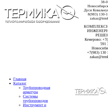
38-0
Новосибирск:
Дуси Ковальчук
8(983) 130-1
zakaz@trmk
КОМПЛЕКС
ИНЖЕНЕР
РЕШЕ
Кемерово: +7(
591 
Новосиби
+7(983) 130 
zakaz@trmk
Главная
Каталог
Трубопроводная
арматура
Системы
трубопроводов
Инструмент и