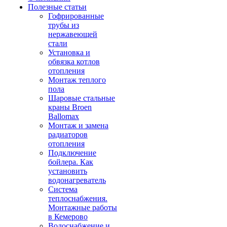
Полезные статьи
Гофрированные
трубы из
нержавеющей
стали
Установка и
обвязка котлов
отопления
Монтаж теплого
пола
Шаровые стальные
краны Broen
Ballomax
Монтаж и замена
радиаторов
отопления
Подключение
бойлера. Как
установить
водонагреватель
Система
теплоснабжения.
Монтажные работы
в Кемерово
Водоснабжение и