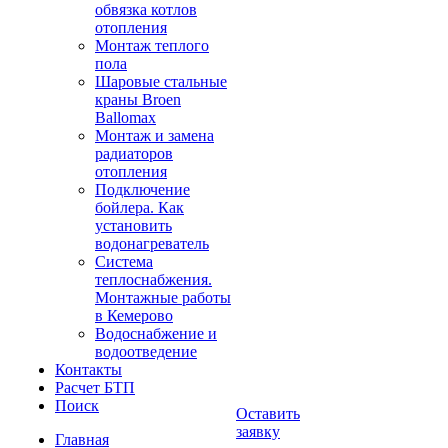
обвязка котлов
отопления
Монтаж теплого
пола
Шаровые стальные
краны Broen
Ballomax
Монтаж и замена
радиаторов
отопления
Подключение
бойлера. Как
установить
водонагреватель
Система
теплоснабжения.
Монтажные работы
в Кемерово
Водоснабжение и
водоотведение
Контакты
Расчет БТП
Поиск
Оставить
заявку
Главная