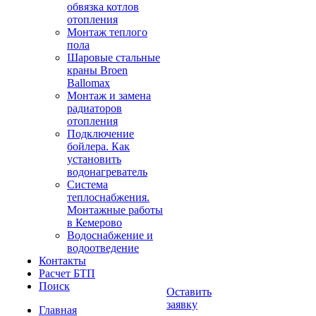
обвязка котлов
отопления
Монтаж теплого
пола
Шаровые стальные
краны Broen
Ballomax
Монтаж и замена
радиаторов
отопления
Подключение
бойлера. Как
установить
водонагреватель
Система
теплоснабжения.
Монтажные работы
в Кемерово
Водоснабжение и
водоотведение
Контакты
Расчет БТП
Поиск
Оставить
заявку
Главная