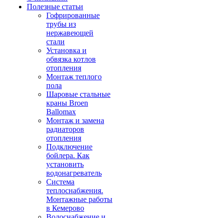
Полезные статьи
Гофрированные
трубы из
нержавеющей
стали
Установка и
обвязка котлов
отопления
Монтаж теплого
пола
Шаровые стальные
краны Broen
Ballomax
Монтаж и замена
радиаторов
отопления
Подключение
бойлера. Как
установить
водонагреватель
Система
теплоснабжения.
Монтажные работы
в Кемерово
Водоснабжение и