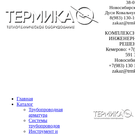
38-0
Новосибирск:
Дуси Ковальчук
8(983) 130-1
zakaz@trmk
КОМПЛЕКС
ИНЖЕНЕР
РЕШЕ
Кемерово: +7(
591 
Новосиби
+7(983) 130 
zakaz@trmk
Главная
Каталог
Трубопроводная
арматура
Системы
трубопроводов
Инструмент и