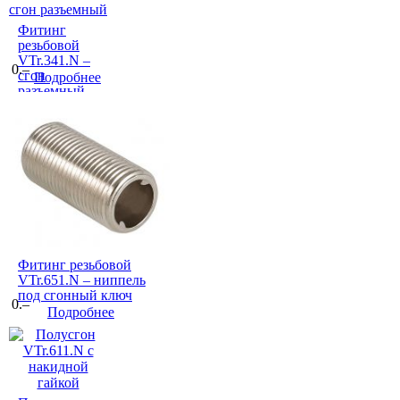
Фитинг
резьбовой
VTr.341.N –
0.–
сгон
Подробнее
разъемный
Фитинг резьбовой
VTr.651.N – ниппель
под сгонный ключ
0.–
Подробнее