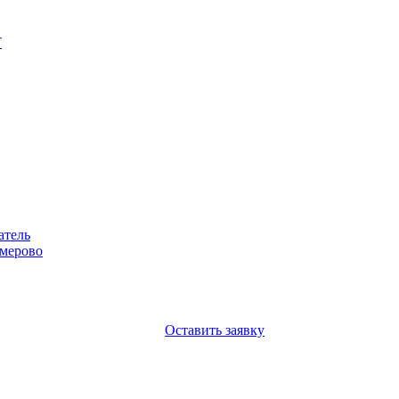
Т
атель
емерово
Оставить заявку