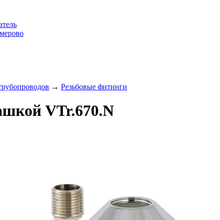
атель
емерово
 трубопроводов
→
Резьбовые фитинги
ашкой VTr.670.N