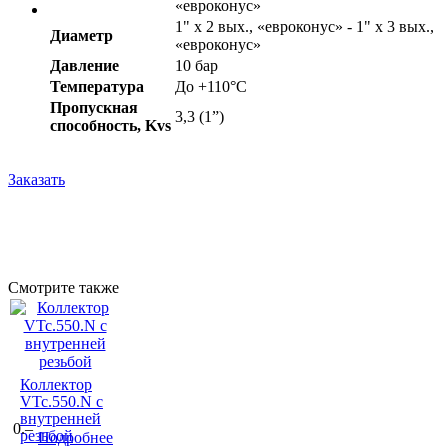
«евроконус»
1" x 2 вых., «евроконус» - 1" x 3 вых.,
Диаметр
«евроконус»
Давление
10 бар
Температура
До +110°С
Пропускная
3,3 (1”)
способность, Kvs
Заказать
Смотрите также
Коллектор
VTc.550.N с
внутренней
0.–
резьбой
Подробнее