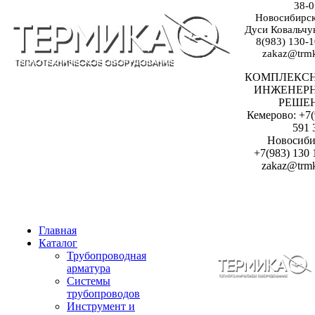
38-0
Новосибирск:
Дуси Ковальчук
8(983) 130-1
zakaz@trmk
КОМПЛЕКС
ИНЖЕНЕР
РЕШЕ
Кемерово: +7(
591 
Новосиби
+7(983) 130 
zakaz@trmk
Главная
Каталог
Трубопроводная
арматура
Системы
трубопроводов
Инструмент и