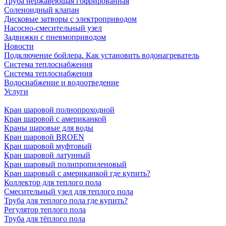
Труба нержавеющая гофрированная
Соленоидный клапан
Дисковые затворы с электроприводом
Насосно-смесительный узел
Задвижки с пневмоприводом
Новости
Подключение бойлера. Как установить водонагреватель
Система теплоснабжения
Система теплоснабжения
Водоснабжение и водоотведение
Услуги
Кран шаровой полнопроходной
Кран шаровой с американкой
Краны шаровые для воды
Кран шаровой BROEN
Кран шаровой муфтовый
Кран шаровой латунный
Кран шаровый полипропиленовый
Кран шаровый с американкой где купить?
Коллектор для теплого пола
Смесительный узел для теплого пола
Труба для теплого пола где купить?
Регулятор теплого пола
Труба для тёплого пола