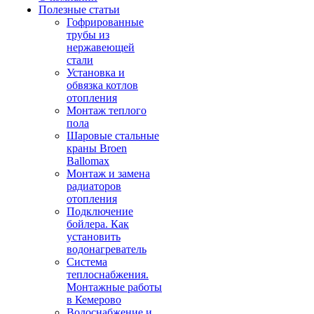
Полезные статьи
Гофрированные
трубы из
нержавеющей
стали
Установка и
обвязка котлов
отопления
Монтаж теплого
пола
Шаровые стальные
краны Broen
Ballomax
Монтаж и замена
радиаторов
отопления
Подключение
бойлера. Как
установить
водонагреватель
Система
теплоснабжения.
Монтажные работы
в Кемерово
Водоснабжение и