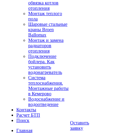
обвязка котлов
отопления
Монтаж теплого
пола
Шаровые стальные
краны Broen
Ballomax
Монтаж и замена
радиаторов
отопления
Подключение
бойлера. Как
установить
водонагреватель
Система
теплоснабжения.
Монтажные работы
в Кемерово
Водоснабжение и
водоотведение
Контакты
Расчет БТП
Поиск
Оставить
заявку
Главная