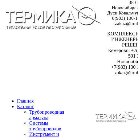
38-0
Новосибирск:
Дуси Ковальчук
8(983) 130-1
zakaz@trmk
КОМПЛЕКС
ИНЖЕНЕР
РЕШЕ
Кемерово: +7(
591 
Новосиби
+7(983) 130 
zakaz@trmk
Главная
Каталог
Трубопроводная
арматура
Системы
трубопроводов
Инструмент и