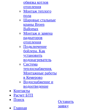
обвязка котлов
отопления
Монтаж теплого
пола
Шаровые стальные
краны Broen
Ballomax
Монтаж и замена
радиаторов
отопления
Подключение
бойлера. Как
установить
водонагреватель
Система
теплоснабжения.
Монтажные работы
в Кемерово
Водоснабжение и
водоотведение
Контакты
Расчет БТП
Поиск
Оставить
заявку
Главная