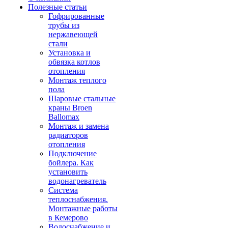
Полезные статьи
Гофрированные
трубы из
нержавеющей
стали
Установка и
обвязка котлов
отопления
Монтаж теплого
пола
Шаровые стальные
краны Broen
Ballomax
Монтаж и замена
радиаторов
отопления
Подключение
бойлера. Как
установить
водонагреватель
Система
теплоснабжения.
Монтажные работы
в Кемерово
Водоснабжение и