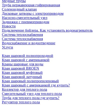
Медные трубы
Труба нержавеющая гофрированная
Соленоидный клапан
Дисковые затворы с электроприводом
Насосно-смесительный узел
Задвижки с пневмоприводом
Новости
Подключение бойлера. Как установить водонагреватель
Система теплоснабжения
Система теплоснабжения
Водоснабжение и водоотведение
Услуги
Кран шаровой полнопроходной
Кран шаровой с американкой
Краны шаровые для воды
Кран шаровой BROEN
Кран шаровой муфтовый
Кран шаровой латунный
Кран шаровый полипропиленовый
Кран шаровый с американкой где купить?
Коллектор для теплого пола
Смесительный узел для теплого пола
Труба для теплого пола где купить?
Регулятор теплого пола