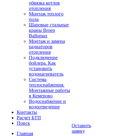
обвязка котлов
отопления
Монтаж теплого
пола
Шаровые стальные
краны Broen
Ballomax
Монтаж и замена
радиаторов
отопления
Подключение
бойлера. Как
установить
водонагреватель
Система
теплоснабжения.
Монтажные работы
в Кемерово
Водоснабжение и
водоотведение
Контакты
Расчет БТП
Поиск
Оставить
заявку
Главная