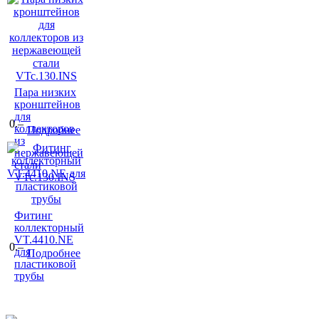
Пара низких
кронштейнов
для
0.–
коллекторов
Подробнее
из
нержавеющей
стали
VTc.130.INS
Фитинг
коллекторный
VT.4410.NE
0.–
для
Подробнее
пластиковой
трубы