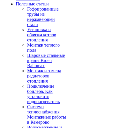
Полезные статьи
Гофрированные
трубы из
нержавеющей
стали
Установка и
обвязка котлов
отопления
Монтаж теплого
пола
Шаровые стальные
краны Broen
Ballomax
Монтаж и замена
радиаторов
отопления
Подключение
бойлера. Как
установить
водонагреватель
Система
теплоснабжения.
Монтажные работы
в Кемерово
Водоснабжение и