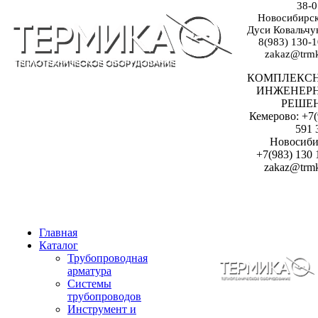
38-0
Новосибирск:
Дуси Ковальчук
8(983) 130-1
zakaz@trmk
КОМПЛЕКС
ИНЖЕНЕР
РЕШЕ
Кемерово: +7(
591 
Новосиби
+7(983) 130 
zakaz@trmk
Главная
Каталог
Трубопроводная
арматура
Системы
трубопроводов
Инструмент и