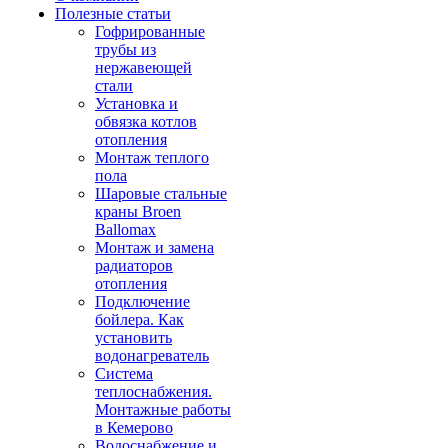
Полезные статьи
Гофрированные
трубы из
нержавеющей
стали
Установка и
обвязка котлов
отопления
Монтаж теплого
пола
Шаровые стальные
краны Broen
Ballomax
Монтаж и замена
радиаторов
отопления
Подключение
бойлера. Как
установить
водонагреватель
Система
теплоснабжения.
Монтажные работы
в Кемерово
Водоснабжение и