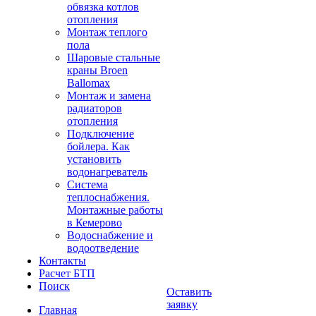
обвязка котлов
отопления
Монтаж теплого
пола
Шаровые стальные
краны Broen
Ballomax
Монтаж и замена
радиаторов
отопления
Подключение
бойлера. Как
установить
водонагреватель
Система
теплоснабжения.
Монтажные работы
в Кемерово
Водоснабжение и
водоотведение
Контакты
Расчет БТП
Поиск
Оставить
заявку
Главная