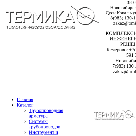
38-0
Новосибирск:
Дуси Ковальчук
8(983) 130-1
zakaz@trmk
КОМПЛЕКС
ИНЖЕНЕР
РЕШЕ
Кемерово: +7(
591 
Новосиби
+7(983) 130 
zakaz@trmk
Главная
Каталог
Трубопроводная
арматура
Системы
трубопроводов
Инструмент и