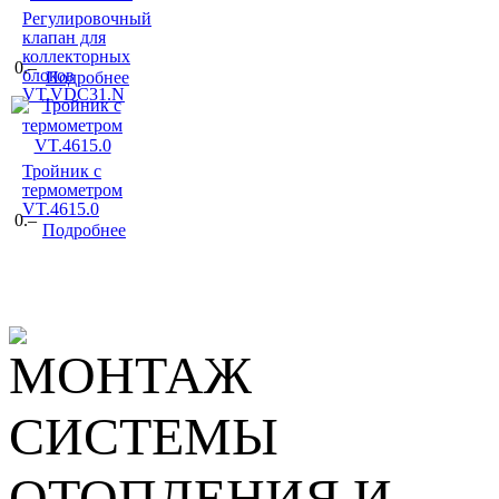
Регулировочный
клапан для
коллекторных
0.–
блоков
Подробнее
VT.VDC31.N
Тройник с
термометром
VT.4615.0
0.–
Подробнее
МОНТАЖ
СИСТЕМЫ
ОТОПЛЕНИЯ И