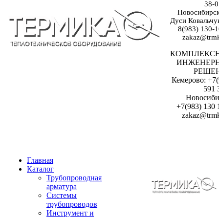
38-0
Новосибирск:
Дуси Ковальчук
8(983) 130-1
zakaz@trmk
КОМПЛЕКС
ИНЖЕНЕР
РЕШЕ
Кемерово: +7(
591 
Новосиби
+7(983) 130 
zakaz@trmk
Главная
Каталог
Трубопроводная
арматура
Системы
трубопроводов
Инструмент и