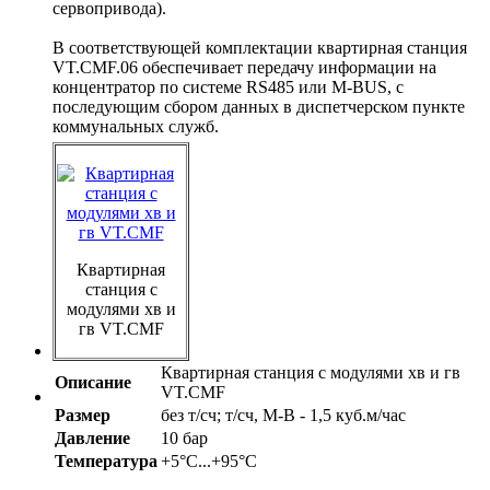
сервопривода).
В соответствующей комплектации квартирная станция
VT.CMF.06 обеспечивает передачу информации на
концентратор по системе RS485 или M-BUS, с
последующим сбором данных в диспетчерском пункте
коммунальных служб.
Квартирная
станция с
модулями хв и
гв VT.CMF
Квартирная станция с модулями хв и гв
Описание
VT.CMF
Размер
без т/сч; т/сч, M-B - 1,5 куб.м/час
Давление
10 бар
Температура
+5°С...+95°С