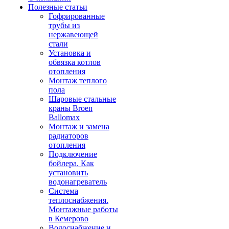
Полезные статьи
Гофрированные
трубы из
нержавеющей
стали
Установка и
обвязка котлов
отопления
Монтаж теплого
пола
Шаровые стальные
краны Broen
Ballomax
Монтаж и замена
радиаторов
отопления
Подключение
бойлера. Как
установить
водонагреватель
Система
теплоснабжения.
Монтажные работы
в Кемерово
Водоснабжение и