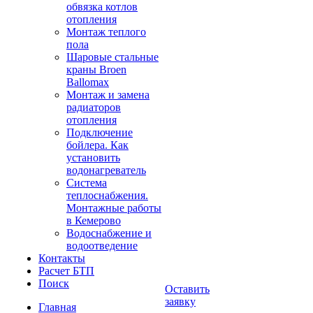
обвязка котлов
отопления
Монтаж теплого
пола
Шаровые стальные
краны Broen
Ballomax
Монтаж и замена
радиаторов
отопления
Подключение
бойлера. Как
установить
водонагреватель
Система
теплоснабжения.
Монтажные работы
в Кемерово
Водоснабжение и
водоотведение
Контакты
Расчет БТП
Поиск
Оставить
заявку
Главная