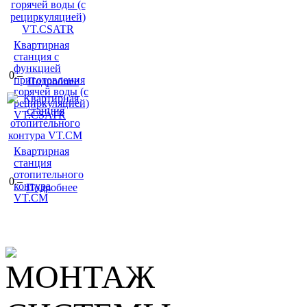
Квартирная
станция с
функцией
0.–
приготовления
Подробнее
горячей воды (с
рециркуляцией)
VT.CSATR
Квартирная
станция
отопительного
0.–
контура
Подробнее
VT.CM
МОНТАЖ