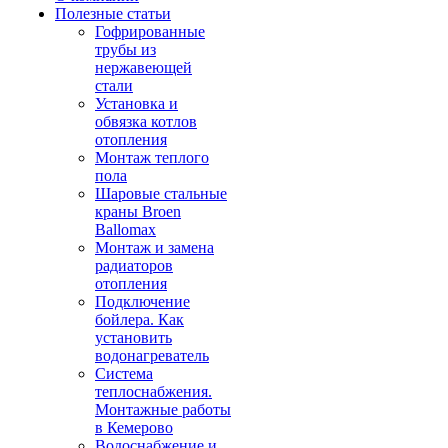
Полезные статьи
Гофрированные
трубы из
нержавеющей
стали
Установка и
обвязка котлов
отопления
Монтаж теплого
пола
Шаровые стальные
краны Broen
Ballomax
Монтаж и замена
радиаторов
отопления
Подключение
бойлера. Как
установить
водонагреватель
Система
теплоснабжения.
Монтажные работы
в Кемерово
Водоснабжение и