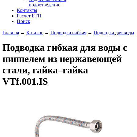
водоотведение
Контакты
Расчет БТП
Поиск
Главная
→
Каталог
→
Подводка гибкая
→
Подводка для воды
Подводка гибкая для воды с
ниппелем из нержавеющей
стали, гайка–гайка
VTf.001.IS