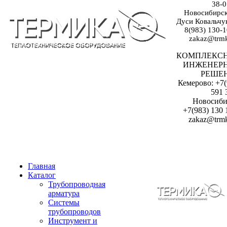
38-0
Новосибирск:
Дуси Ковальчук
8(983) 130-1
zakaz@trmk
КОМПЛЕКС
ИНЖЕНЕР
РЕШЕ
Кемерово: +7(
591 
Новосиби
+7(983) 130 
zakaz@trmk
Главная
Каталог
Трубопроводная
арматура
Системы
трубопроводов
Инструмент и