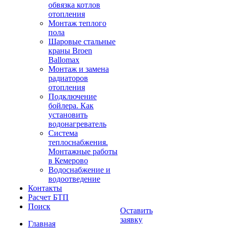
обвязка котлов
отопления
Монтаж теплого
пола
Шаровые стальные
краны Broen
Ballomax
Монтаж и замена
радиаторов
отопления
Подключение
бойлера. Как
установить
водонагреватель
Система
теплоснабжения.
Монтажные работы
в Кемерово
Водоснабжение и
водоотведение
Контакты
Расчет БТП
Поиск
Оставить
заявку
Главная