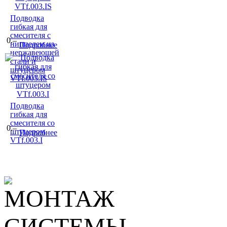
Подводка
гибкая для
смесителя с
0.–
ниппелем из
Подробнее
нержавеющей
стали и
штуцером
VTf.003.IS
Подводка
гибкая для
смесителя со
0.–
штуцером
Подробнее
VTf.003.I
МОНТАЖ
СИСТЕМЫ