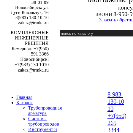
38-01-09
к
онсу
Новосибирск: ул.
Дуси Ковальчук, 16
8-950-5
ЗВОНИ
8(983) 130-10-10
Заказать обратн
zakaz@trmka.ru
КОМПЛЕКСНЫЕ
ИНЖЕНЕРНЫЕ
РЕШЕНИЯ
Кемерово: +7(950)
591 3366
Новосибирск:
+7(983) 130 1010
zakaz@trmka.ru
8-983-
Главная
130-10
Каталог
10
Трубопроводная
арматура
+7(950)
Системы
265
трубопроводов
3344
Инструмент и