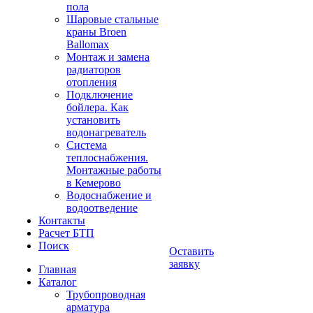
пола
Шаровые стальные
краны Broen
Ballomax
Монтаж и замена
радиаторов
отопления
Подключение
бойлера. Как
установить
водонагреватель
Система
теплоснабжения.
Монтажные работы
в Кемерово
Водоснабжение и
водоотведение
Контакты
Расчет БТП
Поиск
Оставить
заявку
Главная
Каталог
Трубопроводная
арматура