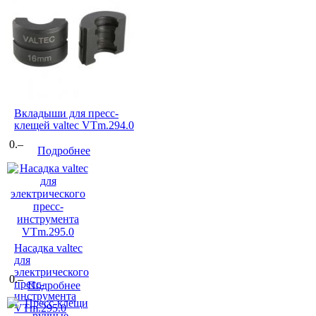
Вкладыши для пресс-
клещей valtec VTm.294.0
0.–
Подробнее
Насадка valtec
для
электрического
0.–
пресс-
Подробнее
инструмента
VTm.295.0