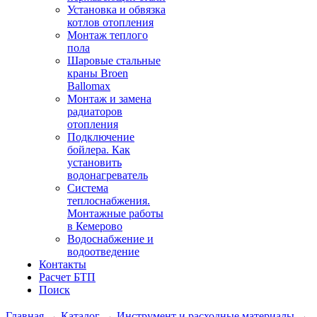
Установка и обвязка
котлов отопления
Монтаж теплого
пола
Шаровые стальные
краны Broen
Ballomax
Монтаж и замена
радиаторов
отопления
Подключение
бойлера. Как
установить
водонагреватель
Система
теплоснабжения.
Монтажные работы
в Кемерово
Водоснабжение и
водоотведение
Контакты
Расчет БТП
Поиск
Главная
→
Каталог
→
Инструмент и расходные материалы
→