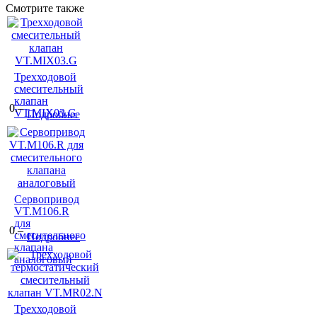
Смотрите также
Трехходовой
смесительный
клапан
0.–
VT.MIX03.G
Подробнее
Сервопривод
VT.M106.R
для
0.–
смесительного
Подробнее
клапана
аналоговый
Трехходовой