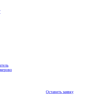
Т
атель
емерово
Оставить заявку