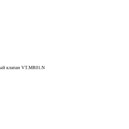
ный клапан VT.MR01.N