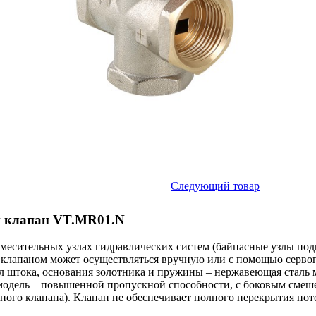
Следующий товар
й клапан VT.MR01.N
месительных узлах гидравлических систем (байпасные узлы под
е клапаном может осуществляться вручную или с помощью серв
л штока, основания золотника и пружины – нержавеющая сталь 
модель – повышенной пропускной способности, с боковым смеше
кного клапана). Клапан не обеспечивает полного перекрытия пот