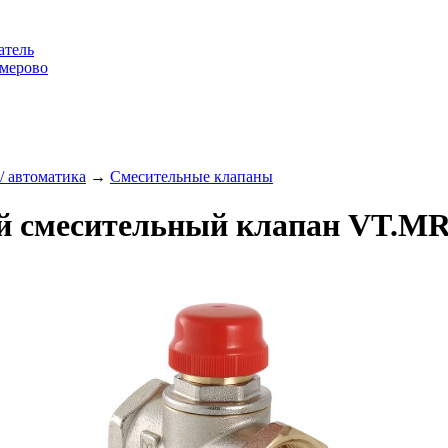
атель
емерово
/ автоматика
→
Смесительные клапаны
ий смесительный клапан VT.M