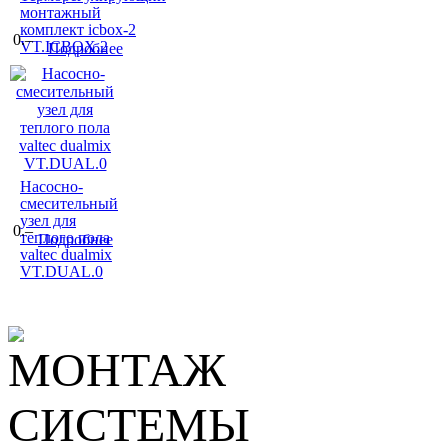
монтажный
комплект icbox-2
0.–
VT.ICBOX.2
Подробнее
Насосно-
смесительный
узел для
0.–
теплого пола
Подробнее
valtec dualmix
VT.DUAL.0
МОНТАЖ
СИСТЕМЫ