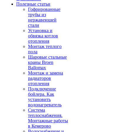
Полезные статьи
Гофрированные
трубы из
нержавеющей
стали
Установка и
обвязка котлов
отопления
Монтаж теплого
пола
Шаровые стальные
краны Broen
Ballomax
Монтаж и замена
радиаторов
отопления
Подключение
бойлера. Как
установить
водонагреватель
Система
теплоснабжения.
Монтажные работы
в Кемерово
Водоснабжение и