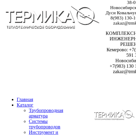
38-0
Новосибирск:
Дуси Ковальчук
8(983) 130-1
zakaz@trmk
КОМПЛЕКС
ИНЖЕНЕР
РЕШЕ
Кемерово: +7(
591 
Новосиби
+7(983) 130 
zakaz@trmk
Главная
Каталог
Трубопроводная
арматура
Системы
трубопроводов
Инструмент и