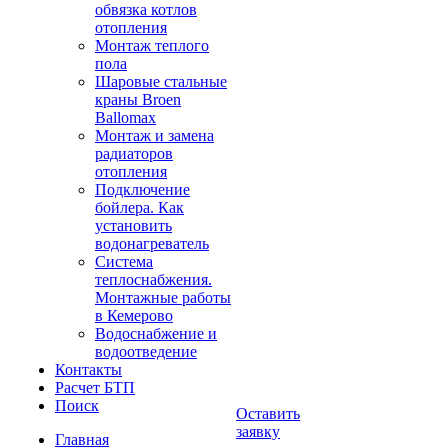
обвязка котлов
отопления
Монтаж теплого
пола
Шаровые стальные
краны Broen
Ballomax
Монтаж и замена
радиаторов
отопления
Подключение
бойлера. Как
установить
водонагреватель
Система
теплоснабжения.
Монтажные работы
в Кемерово
Водоснабжение и
водоотведение
Контакты
Расчет БТП
Поиск
Оставить
заявку
Главная