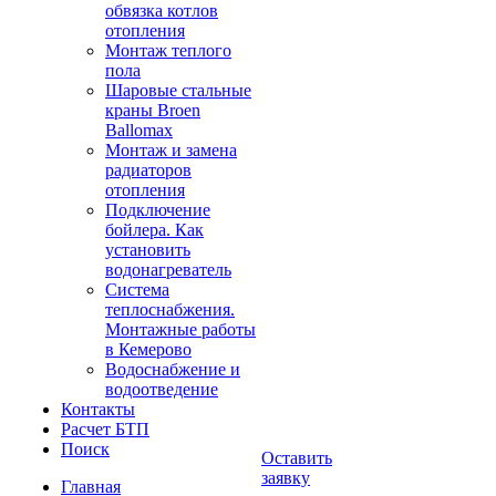
обвязка котлов
отопления
Монтаж теплого
пола
Шаровые стальные
краны Broen
Ballomax
Монтаж и замена
радиаторов
отопления
Подключение
бойлера. Как
установить
водонагреватель
Система
теплоснабжения.
Монтажные работы
в Кемерово
Водоснабжение и
водоотведение
Контакты
Расчет БТП
Поиск
Оставить
заявку
Главная