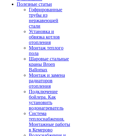
Полезные статьи
Гофрированные
трубы из
нержавеющей
стали
Установка и
обвязка котлов
отопления
Монтаж теплого
пола
Шаровые стальные
краны Broen
Ballomax
Монтаж и замена
радиаторов
отопления
Подключение
бойлера. Как
установить
водонагреватель
Система
теплоснабжения.
Монтажные работы
в Кемерово
Водоснабжение и