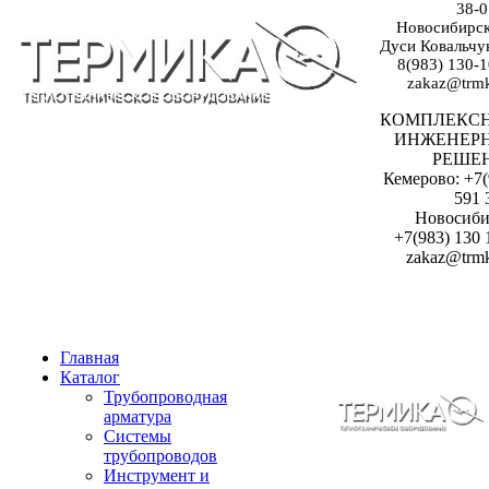
38-0
Новосибирск:
Дуси Ковальчук
8(983) 130-1
zakaz@trmk
КОМПЛЕКС
ИНЖЕНЕР
РЕШЕ
Кемерово: +7(
591 
Новосиби
+7(983) 130 
zakaz@trmk
Главная
Каталог
Трубопроводная
арматура
Системы
трубопроводов
Инструмент и