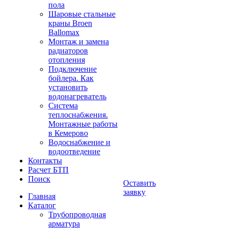
пола
Шаровые стальные
краны Broen
Ballomax
Монтаж и замена
радиаторов
отопления
Подключение
бойлера. Как
установить
водонагреватель
Система
теплоснабжения.
Монтажные работы
в Кемерово
Водоснабжение и
водоотведение
Контакты
Расчет БТП
Поиск
Оставить
заявку
Главная
Каталог
Трубопроводная
арматура