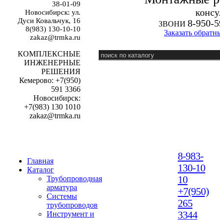
38-01-09
к
онсу
Новосибирск: ул.
Дуси Ковальчук, 16
8-950-5
ЗВОНИ
8(983) 130-10-10
Заказать обратн
zakaz@trmka.ru
КОМПЛЕКСНЫЕ
ИНЖЕНЕРНЫЕ
РЕШЕНИЯ
Кемерово: +7(950)
591 3366
Новосибирск:
+7(983) 130 1010
zakaz@trmka.ru
8-983-
Главная
130-10
Каталог
10
Трубопроводная
арматура
+7(950)
Системы
265
трубопроводов
3344
Инструмент и