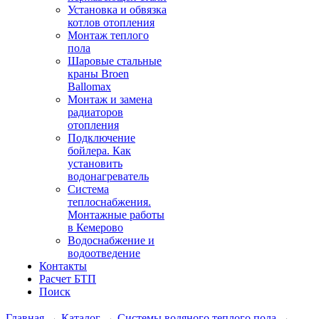
Установка и обвязка
котлов отопления
Монтаж теплого
пола
Шаровые стальные
краны Broen
Ballomax
Монтаж и замена
радиаторов
отопления
Подключение
бойлера. Как
установить
водонагреватель
Система
теплоснабжения.
Монтажные работы
в Кемерово
Водоснабжение и
водоотведение
Контакты
Расчет БТП
Поиск
Главная
→
Каталог
→
Системы водяного теплого пола
→