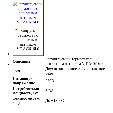
Регулируемый
термостат с
выносным
датчиком
VT.AC616I.0
Регулируемый термостат с
Описание
выносным датчиком VT.AC616I.0
Двухпозиционное трёхконтактное
Тип
реле
Питающее
230В
напряжение
Потребляемая
6 ВА
мощность, Вт
Темпер. oкруж.
До +130°С
среды