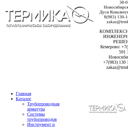
38-0
Новосибирск:
Дуси Ковальчук
8(983) 130-1
zakaz@trmk
КОМПЛЕКС
ИНЖЕНЕР
РЕШЕ
Кемерово: +7(
591 
Новосиби
+7(983) 130 
zakaz@trmk
Главная
Каталог
Трубопроводная
арматура
Системы
трубопроводов
Инструмент и