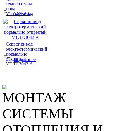
температуры
пола
0.–
VT.AC501.0
Подробнее
Сервопривод
электротермический
нормально
0.–
открытый
Подробнее
VT.TE3042.A
МОНТАЖ
СИСТЕМЫ
ОТОПЛЕНИЯ И