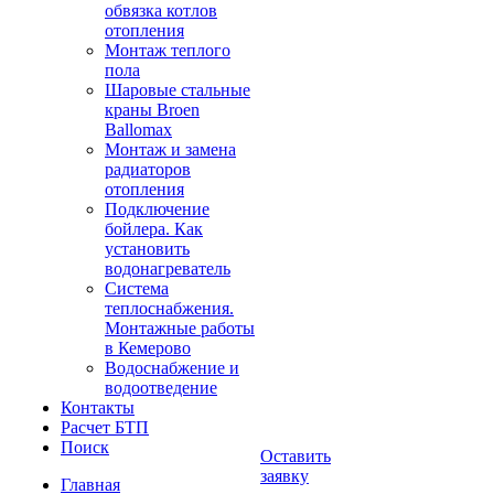
обвязка котлов
отопления
Монтаж теплого
пола
Шаровые стальные
краны Broen
Ballomax
Монтаж и замена
радиаторов
отопления
Подключение
бойлера. Как
установить
водонагреватель
Система
теплоснабжения.
Монтажные работы
в Кемерово
Водоснабжение и
водоотведение
Контакты
Расчет БТП
Поиск
Оставить
заявку
Главная