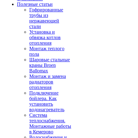
Полезные статьи
Гофрированные
трубы из
нержавеющей
стали
Установка и
обвязка котлов
отопления
Монтаж теплого
пола
Шаровые стальные
краны Broen
Ballomax
Монтаж и замена
радиаторов
отопления
Подключение
бойлера. Как
установить
водонагреватель
Система
теплоснабжения.
Монтажные работы
в Кемерово
Водоснабжение и