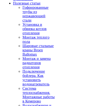
Полезные статьи
Гофрированные
трубы из
нержавеющей
стали
Установка и
обвязка котлов
отопления
Монтаж теплого
пола
Шаровые стальные
краны Broen
Ballomax
Монтаж и замена
радиаторов
отопления
Подключение
бойлера. Как
установить
водонагреватель
Система
теплоснабжения.
Монтажные работы
в Кемерово
Водоснабжение и