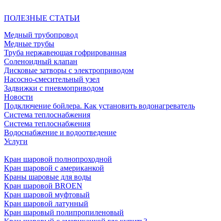
ПОЛЕЗНЫЕ СТАТЬИ
Медный трубопровод
Медные трубы
Труба нержавеющая гофрированная
Соленоидный клапан
Дисковые затворы с электроприводом
Насосно-смесительный узел
Задвижки с пневмоприводом
Новости
Подключение бойлера. Как установить водонагреватель
Система теплоснабжения
Система теплоснабжения
Водоснабжение и водоотведение
Услуги
Кран шаровой полнопроходной
Кран шаровой с американкой
Краны шаровые для воды
Кран шаровой BROEN
Кран шаровой муфтовый
Кран шаровой латунный
Кран шаровый полипропиленовый