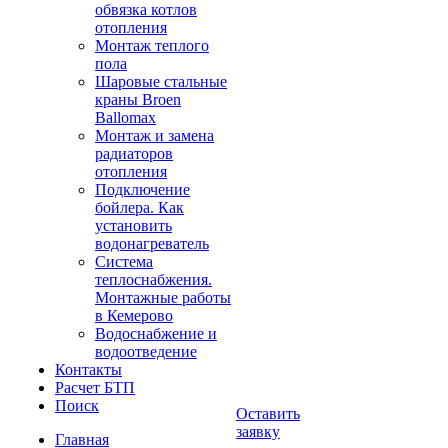
обвязка котлов
отопления
Монтаж теплого
пола
Шаровые стальные
краны Broen
Ballomax
Монтаж и замена
радиаторов
отопления
Подключение
бойлера. Как
установить
водонагреватель
Система
теплоснабжения.
Монтажные работы
в Кемерово
Водоснабжение и
водоотведение
Контакты
Расчет БТП
Поиск
Оставить
заявку
Главная