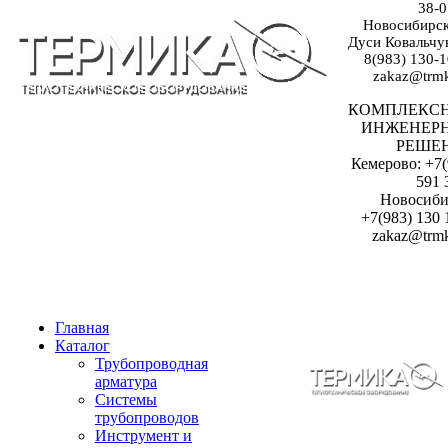
38-0
Новосибирск:
Дуси Ковальчук
8(983) 130-1
zakaz@trmk
КОМПЛЕКС
ИНЖЕНЕР
РЕШЕ
Кемерово: +7(
591 
Новосиби
+7(983) 130 
zakaz@trmk
Главная
Каталог
Трубопроводная
арматура
Системы
трубопроводов
Инструмент и