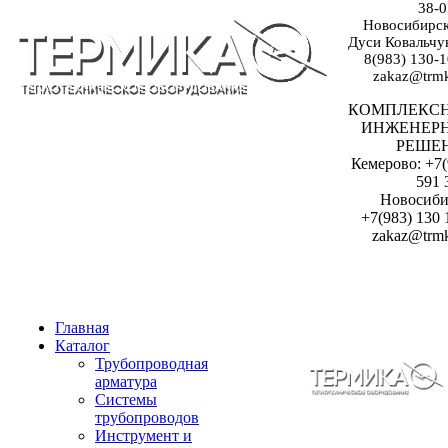
38-0
Новосибирск:
Дуси Ковальчук
8(983) 130-1
zakaz@trmk
КОМПЛЕКС
ИНЖЕНЕР
РЕШЕ
Кемерово: +7(
591 
Новосиби
+7(983) 130 
zakaz@trmk
Главная
Каталог
Трубопроводная
арматура
Системы
трубопроводов
Инструмент и