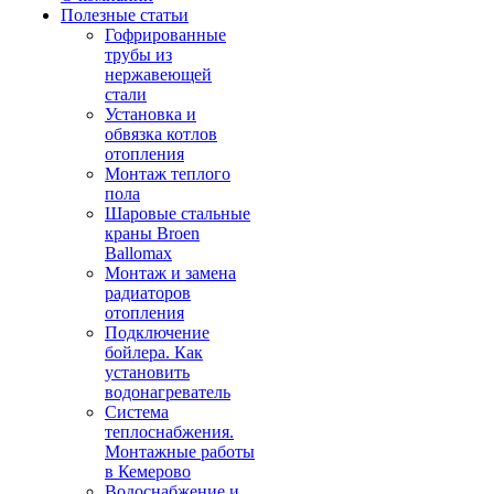
Полезные статьи
Гофрированные
трубы из
нержавеющей
стали
Установка и
обвязка котлов
отопления
Монтаж теплого
пола
Шаровые стальные
краны Broen
Ballomax
Монтаж и замена
радиаторов
отопления
Подключение
бойлера. Как
установить
водонагреватель
Система
теплоснабжения.
Монтажные работы
в Кемерово
Водоснабжение и