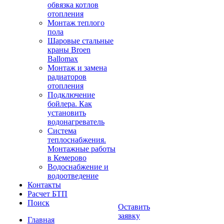
обвязка котлов
отопления
Монтаж теплого
пола
Шаровые стальные
краны Broen
Ballomax
Монтаж и замена
радиаторов
отопления
Подключение
бойлера. Как
установить
водонагреватель
Система
теплоснабжения.
Монтажные работы
в Кемерово
Водоснабжение и
водоотведение
Контакты
Расчет БТП
Поиск
Оставить
заявку
Главная