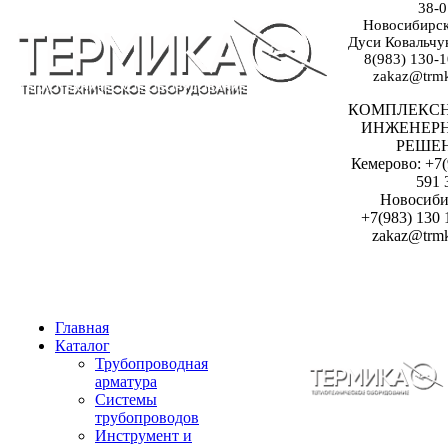
38-0
Новосибирск:
Дуси Ковальчук
8(983) 130-1
zakaz@trmk
КОМПЛЕКС
ИНЖЕНЕР
РЕШЕ
Кемерово: +7(
591 
Новосиби
+7(983) 130 
zakaz@trmk
Главная
Каталог
Трубопроводная
арматура
Системы
трубопроводов
Инструмент и