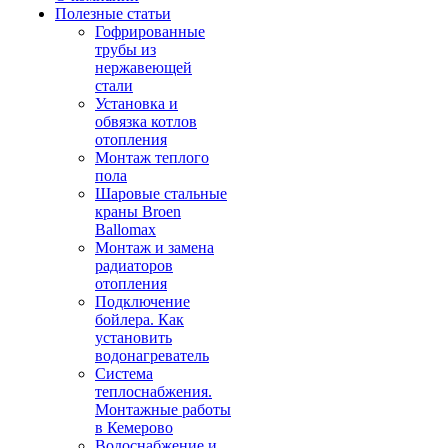
Полезные статьи
Гофрированные
трубы из
нержавеющей
стали
Установка и
обвязка котлов
отопления
Монтаж теплого
пола
Шаровые стальные
краны Broen
Ballomax
Монтаж и замена
радиаторов
отопления
Подключение
бойлера. Как
установить
водонагреватель
Система
теплоснабжения.
Монтажные работы
в Кемерово
Водоснабжение и