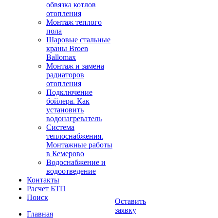
обвязка котлов
отопления
Монтаж теплого
пола
Шаровые стальные
краны Broen
Ballomax
Монтаж и замена
радиаторов
отопления
Подключение
бойлера. Как
установить
водонагреватель
Система
теплоснабжения.
Монтажные работы
в Кемерово
Водоснабжение и
водоотведение
Контакты
Расчет БТП
Поиск
Оставить
заявку
Главная