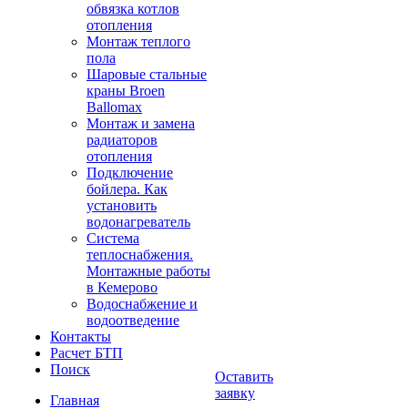
обвязка котлов
отопления
Монтаж теплого
пола
Шаровые стальные
краны Broen
Ballomax
Монтаж и замена
радиаторов
отопления
Подключение
бойлера. Как
установить
водонагреватель
Система
теплоснабжения.
Монтажные работы
в Кемерово
Водоснабжение и
водоотведение
Контакты
Расчет БТП
Поиск
Оставить
заявку
Главная