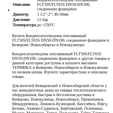
Описание
FLT50S/FLT65S DN50-DN100,
соединение фланцевое
Диаметр
1 1/2”-2”; 40-50мм
Давление
12 бар
Температура
до +250°С
Купить Конденсатоотводчик поплавковый
FLT50S/FLT65S DN50-DN100, соединение фланцевое в
Кемерове, Новосибирске и Новокузнецке
Конденсатоотводчик поплавковый FLT50S/FLT65S
DN50-DN100, соединение фланцевое и другие товары в
данной категории доступны в каталоге магазина
ТЕРМИКА в Кемерове, Новосибирске и Новокузнецке
по низким ценам. Изучите характеристики и описание
товара.
Для жителей Кемеровской и Новосибирской области у
нас конкурентные цены на товары теплотехнического
оборудования, быстрая и бесплатная доставка в
Кемерово, Новокузнецк, Новосибирск, Прокопьевск,
Междуреченск, Ленинск-Кузнецкий, Киселёвск, Юргу,
Белово, Анжеро-Судженск, Берёзовский, Осинники,
Мыски, Мариинск, Топки, Полысаево, Тайгу, Таштагол,