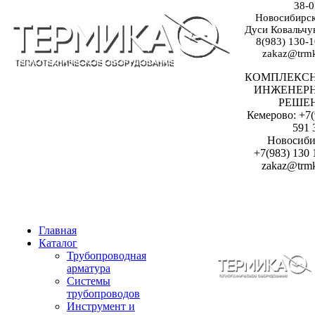
38-0
Новосибирск:
Дуси Ковальчук
8(983) 130-1
zakaz@trmk
КОМПЛЕКС
ИНЖЕНЕР
РЕШЕ
Кемерово: +7(
591 
Новосиби
+7(983) 130 
zakaz@trmk
Главная
Каталог
Трубопроводная
арматура
Системы
трубопроводов
Инструмент и