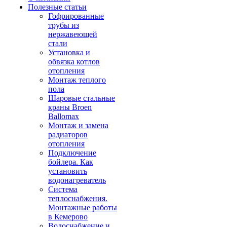
Полезные статьи
Гофрированные
трубы из
нержавеющей
стали
Установка и
обвязка котлов
отопления
Монтаж теплого
пола
Шаровые стальные
краны Broen
Ballomax
Монтаж и замена
радиаторов
отопления
Подключение
бойлера. Как
установить
водонагреватель
Система
теплоснабжения.
Монтажные работы
в Кемерово
Водоснабжение и