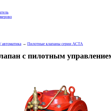
атель
емерово
/ автоматика
→
Пилотные клапаны серии АСТА
апан с пилотным управление