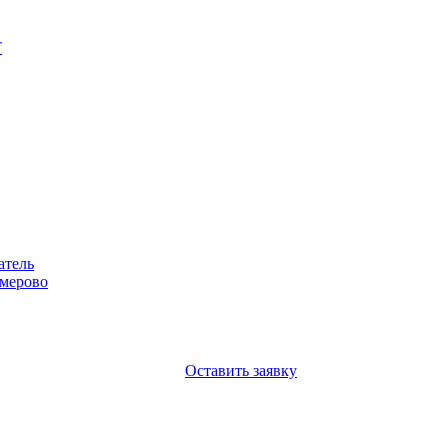
Т
атель
емерово
Оставить заявку