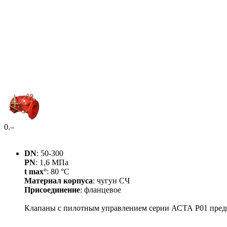
0
.–
DN
: 50-300
PN
: 1,6 МПа
t max°
: 80 °С
Материал корпуса
: чугун СЧ
Присоединение
: фланцевое
Клапаны с пилотным управлением серии АСТА Р01 предна