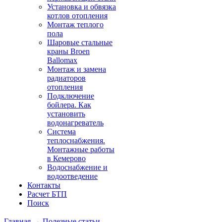
Установка и обвязка
котлов отопления
Монтаж теплого
пола
Шаровые стальные
краны Broen
Ballomax
Монтаж и замена
радиаторов
отопления
Подключение
бойлера. Как
установить
водонагреватель
Система
теплоснабжения.
Монтажные работы
в Кемерово
Водоснабжение и
водоотведение
Контакты
Расчет БТП
Поиск
Главная
→
Полезные статьи