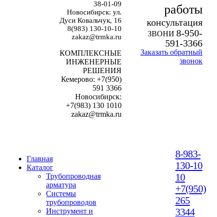
38-01-09
работы
Новосибирск: ул.
Дуси Ковальчук, 16
к
онсультация
8(983) 130-10-10
8-950-
ЗВОНИ
zakaz@trmka.ru
591-3366
Заказать обратный
КОМПЛЕКСНЫЕ
звонок
ИНЖЕНЕРНЫЕ
РЕШЕНИЯ
Кемерово: +7(950)
591 3366
Новосибирск:
+7(983) 130 1010
zakaz@trmka.ru
8-983-
Главная
130-10
Каталог
10
Трубопроводная
арматура
+7(950)
Системы
265
трубопроводов
3344
Инструмент и