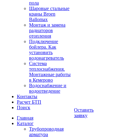
пола
Шаровые стальные
краны Broen
Ballomax
Монтаж и замена
радиаторов
отопления
Подключение
бойлера. Как
установить
водонагреватель
Система
теплоснабжения.
Монтажные работы
в Кемерово
Водоснабжение и
водоотведение
Контакты
Расчет БТП
Поиск
Оставить
заявку
Главная
Каталог
Трубопроводная
арматура