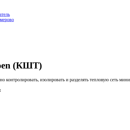
атель
емерово
oen (КШТ)
контролировать, изолировать и разделять тепловую сеть миним
: