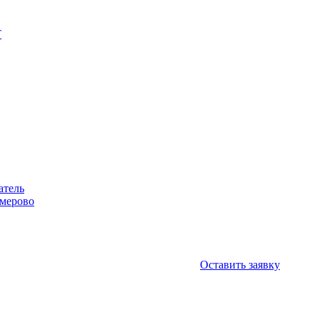
Т
атель
емерово
Оставить заявку