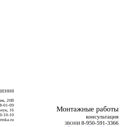
ШЕНИЯ
ик, 20В
38-01-09
Монтажные работы
чук, 16
0-10-10
к
онсультация
rmka.ru
8-950-591-3366
ЗВОНИ